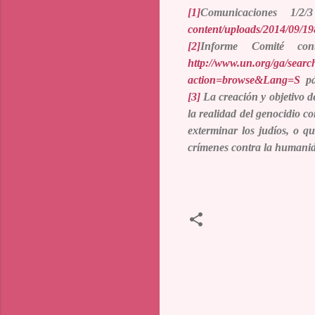
[1]
Comunicaciones 1
content/uploads/2014/09/
[2]
Informe Comité con
http://www.un.org/ga/sear
action=browse&Lang=S
p
[3]
La creación y objetivo d
la realidad del genocidio c
exterminar los judíos, o q
crímenes contra la humanid
C
o
m
m