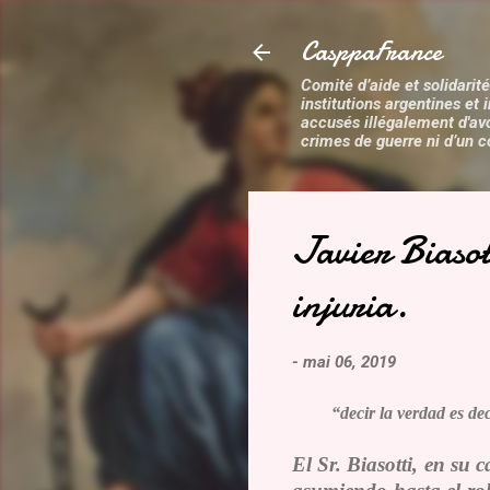
CasppaFrance
Comité d’aide et solidarité
institutions argentines et 
accusés illégalement d'av
crimes de guerre ni d’un c
Javier Biasot
injuria.
-
mai 06, 2019
“decir la verdad es decir 
El Sr. Biasotti, en su 