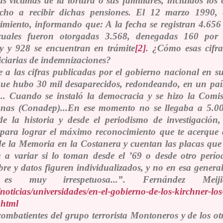
 víctimas de la tortura o sus familiares, incluidos los c
echo a recibir dichas pensiones.
El 12 marzo 1990, e
rimiento, informando que
: A la fecha se registran 4.656
cuales fueron otorgadas 3.568, denegadas 160 por
ey y 928 se encuentran en trámite
[2]
. ¿Cómo esas cifr
iciarias de indemnizaciones?
a las cifras publicadas por el gobierno nacional en su
que hubo 30 mil desaparecidos, redondeando, en un paí
. Cuando se instaló la democracia y se hizo la Comi
onas (Conadep)...En ese momento no se llegaba a 5.00
 la historia y desde el periodismo de investigación
para lograr el máximo reconocimiento que te acerque a
 la Memoria en la Costanera y cuentan las placas que
 a variar si lo toman desde el ’69 o desde otro perío
e y datos figuren individualizados, y no en esa genera
s muy irrespetuosa...”.
Fernández Meijide
/noticias/universidades/en-el-gobierno-de-los-kirchner-l
phtml
ombatientes del grupo terrorista Montoneros y de los o