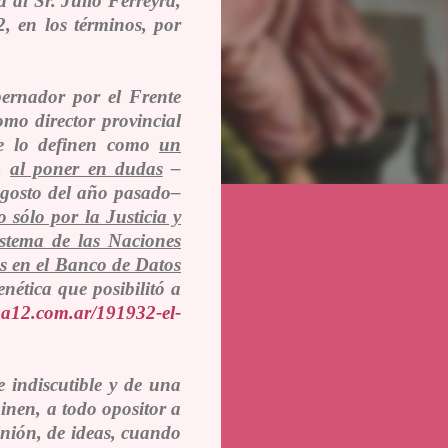
a al Sr. Julio Ferreyra,
, en los términos, por
bernador por el Frente
omo director provincial
que lo definen como
un
o,
al poner en dudas
–
agosto del año pasado–
 sólo por la Justicia y
istema de las Naciones
s en el Banco de Datos
nética que posibilitó a
na12.com.ar/191932-el-
e indiscutible y de una
inen
, a todo opositor a
pinión, de ideas, cuando