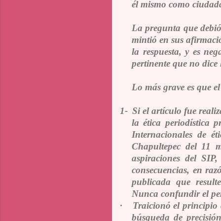
él mismo como ciudad
La pregunta que debió re
mintió en sus afirmaci
la respuesta, y es neg
pertinente que no dice
Lo más grave es que el
1-
Si el artículo fue real
la ética periodística p
Internacionales de é
Chapultepec del 11 m
aspiraciones del SIP
consecuencias, en razó
publicada que result
Nunca confundir el pe
·
Traicionó el principio
búsqueda de precisión