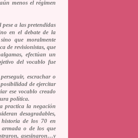
y aún menos el régimen
l
pese a las pretendidas
ino en el debate de la
l, sino que moralmente
ca de revisionistas, que
amalgamas, efectúan un
jetivo del vocablo fue
 perseguir, escrachar o
 posibilidad de ejercitar
ciar ese vocablo creado
ura política.
la practica la negación
sideran desagradables,
 historia de los 70 en
ha armada o de los que
estraron, asesinaron…y