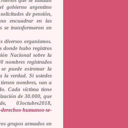
riterios que se utilizan
l gobierno argentino
 solicitudes de pensión,
 no encuadrar en las
as se transformaron en
s diversos organismos.
s donde hubo registros
sión Nacional sobre la
0 nombres registrados
, se puede extremar la
 la verdad. Si ustedes
 tienen nombres, van a
do. Cada víctima tiene
lización de 30.000, que
, 03octubre2018,
os-derechos-humanos-se-
tros grupos armados en