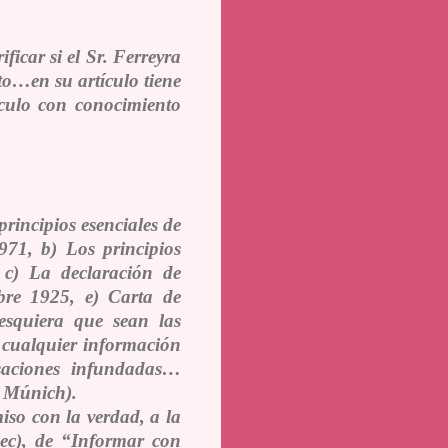
ificar si el Sr. Ferreyra
to…en su artículo tiene
tículo con conocimiento
principios esenciales de
71, b) Los principios
 c) La declaración de
bre 1925, e) Carta de
lesquiera que sean las
r cualquier información
usaciones infundadas…
 Múnich).
iso con la verdad, a la
ec), de “Informar con