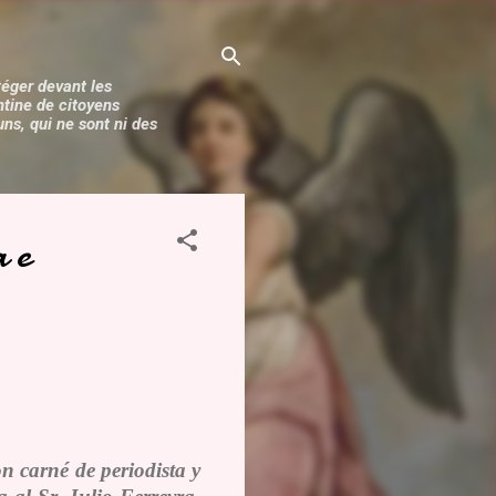
téger devant les
ntine de citoyens
s, qui ne sont ni des
a e
on carné de periodista y