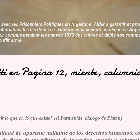
Accéder au contenu principal
 avec les Prisonniers Politiques en Argentine: Aider à garantir et pro
internationales les droits de l'Homme et la sécurité juridique en Arge
oir commis pendant les années 1970 des crimes et délits non commun
onflit armé.
ti en Pagina 12, miente, calumni
lo que es, lo que existe” (el Parménide, dialogo de Platón)
calidad de aparente militante de los derechos humanos, c