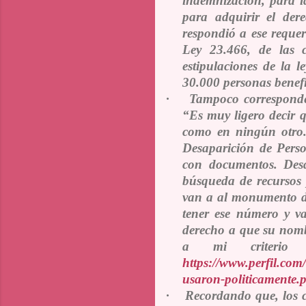
indemnización, para las
para adquirir el der
respondió a ese reque
Ley 23.466, de las 
estipulaciones de la l
30.000 personas benef
·
Tampoco corresponde 
“
Es muy ligero decir 
como en ningún otro..
Desaparición de Pers
con documentos. Desde
búsqueda de recursos 
van a al monumento de
tener ese número y va
derecho a que su nombr
a mi criterio e
https://www.perfil.com
usaron-politicamente.
·
Recordando que, los c