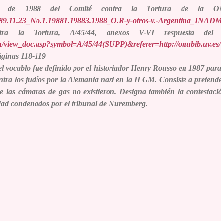
/2/3 de 1988 del Comité contra la Tortura de l
1989.11.23_No.1.19881.19883.1988_O.R-y-otros-v.-Argentina_INAD
tra la Tortura, A/45/44, anexos V-VI respuesta del 
ch/view_doc.asp?symbol=A/45/44(SUPP)&referer=http://onubib.uv.es
áginas 118-119
el vocablo fue definido por el historiador Henry Rousso en 1987 para
ontra los judíos por la Alemania nazi en la II GM. Consiste a preten
ue las cámaras de gas no existieron. Designa también la contestaci
ad condenados por el tribunal de Nuremberg.