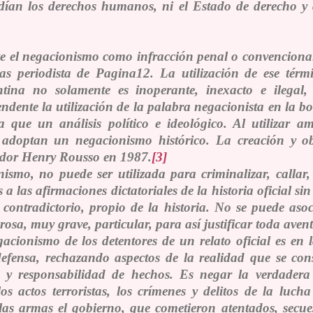
dían los derechos humanos, ni el Estado de derecho 
te el negacionismo como infracción penal o convenciona
as periodista de Pagina12. La utilización de ese térm
entina no solamente es inoperante, inexacto e ilega
endente la utilización de la palabra negacionista en la bo
 que un análisis político e ideológico. Al utilizar 
 adoptan un negacionismo histórico. La creación y ob
iador Henry Rousso en 1987.
[3]
smo, no puede ser utilizada para criminalizar, callar,
 a las afirmaciones dictatoriales de la historia oficial sin
e contradictorio, propio de la historia. No se puede aso
osa, muy grave, particular, para así justificar toda avent
cionismo de los detentores de un relato oficial es en 
ensa, rechazando aspectos de la realidad que se con
 y responsabilidad de hechos. Es negar la verdadera
os actos terroristas, los crímenes y delitos de la luc
las armas el gobierno, que cometieron atentados, secu