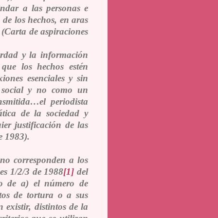
indar a las personas e
n de los hechos, en aras
 (Carta de aspiraciones
verdad y la información
 que los hechos estén
iones esenciales y sin
 social y no como un
nsmitida…el periodista
ática de la sociedad y
r justificación de las
de 1983).
no corresponden a los
s 1/2/3 de 1988
[1]
del
cto de a) el número de
os de tortura o a sus
existir, distintos de la