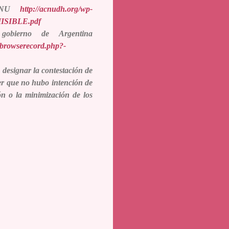
a ONU
http://acnudh.org/wp-
MISIBLE.pdf
gobierno de Argentina
/browserecord.php?-
 designar la contestación de
der que no hubo intención de
ón o la minimización de los