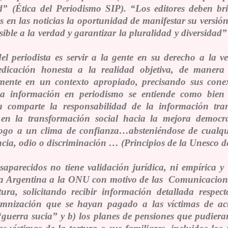
d” (Ética del Periodismo SIP). “
Los editores deben br
s en las noticias la oportunidad de manifestar su versió
ible a la verdad y garantizar la pluralidad y diversidad
”
del periodista es servir a la gente en su derecho a la 
dicación honesta a la realidad objetiva, de manera
mente en un contexto apropiado, precisando sus conex
La información en periodismo se entiende como bien
ta comparte la responsabilidad de la información tra
 en la transformación social hacia la mejora democr
logo a un clima de confianza…absteniéndose de cualquie
cia, odio o discriminación … (Principios de la Unesco 
aparecidos no tiene validación jurídica, ni empírica
y 
 la Argentina a la ONU con motivo de las
Comunicacione
ura, solicitando recibir información detallada respe
emnización que se hayan pagado a las víctimas de act
guerra sucia” y b) los planes de pensiones que pudieran 