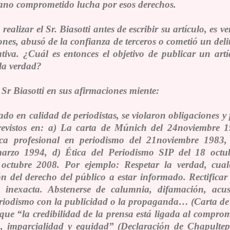
ano comprometido lucha por esos derechos.
alizar el Sr. Biasotti antes de escribir su artículo, es ver
ones, abusó de la confianza de terceros o cometió un deli
ativa. ¿Cuál es entonces el objetivo de publicar un ar
 la verdad?
 Sr Biasotti en sus afirmaciones miente:
izado en calidad de periodistas,
se violaron obligaciones y 
revistos en
: a) La carta de Múnich del 24noviembre 19
tica profesional en periodismo del 21noviembre 1983,
arzo 1994, d) Ética del Periodismo SIP del 18 octu
, octubre 2008. Por ejemplo:
Respetar la verdad, cua
n del derecho del público a estar informado. Rectifica
e inexacta. Abstenerse de calumnia, difamación, ac
riodismo con la publicidad o la propaganda…
(Carta de
 que “
la credibilidad de la prensa está ligada al comprom
, imparcialidad y equidad
” (Declaración de Chapultep