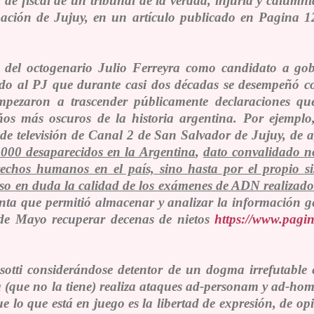
de fiscal de un tribunal de la verdad, injuria y calumni
ación de Jujuy, en un artículo publicado en Pagina 12
n del octogenario Julio Ferreyra como candidato a go
iado al PJ que durante casi dos décadas se desempeñó c
 empezaron a trascender públicamente declaraciones 
os más oscuros de la historia argentina. Por ejempl
e televisión de Canal 2 de San Salvador de Jujuy, de 
0.000 desaparecidos en la Argentina
,
dato convalidado no
echos humanos en el país, sino hasta por el propio s
so en duda la calidad de los exámenes de ADN realizado
nta que permitió almacenar y analizar la información ge
de Mayo recuperar decenas de nietos
https://www.pagi
sotti considerándose detentor de un dogma irrefutable 
 (
que no la tiene
) realiza ataques
ad-personam
y
ad-hom
e lo que está en juego es la libertad de expresión, de o