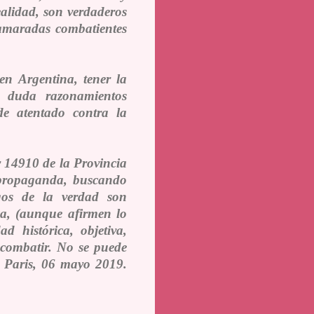
alidad, son verdaderos
camaradas combatientes
 en Argentina, tener la
n duda razonamientos
de atentado contra la
ey 14910 de la Provincia
a propaganda, buscando
igos de la verdad son
ica, (aunque afirmen lo
d histórica, objetiva,
 combatir. No se puede
. Paris, 06 mayo 2019.