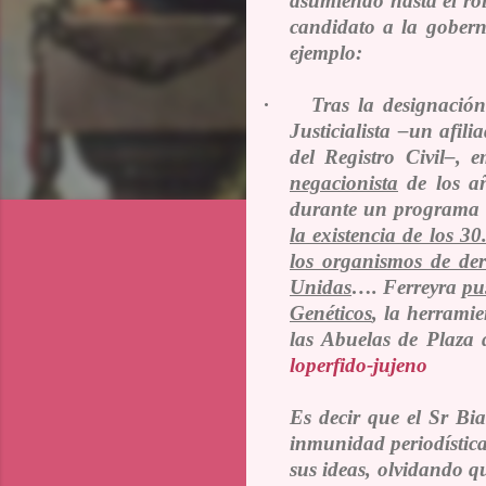
asumiendo hasta el rol 
candidato a la gobern
ejemplo:
·
Tras la designació
Justicialista –un afil
del Registro Civil–,
negacionista
de los añ
durante un programa d
la existencia de los 3
los organismos de der
Unidas
…. Ferreyra
pu
Genéticos
, la herramie
las Abuelas de Plaza 
loperfido-jujeno
Es decir que el Sr Bia
inmunidad periodística
sus ideas, olvidando qu