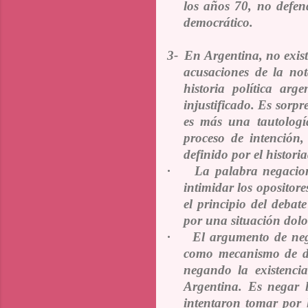
los años 70, no defen
democrático.
3-
En Argentina, no exis
acusaciones de la not
historia política arg
injustificado. Es sorpr
es más una tautología
proceso de intención,
definido por el histor
·
La palabra negacioni
intimidar los opositores
el principio del debat
por una situación dolor
·
El argumento de nega
como mecanismo de def
negando la existencia
Argentina. Es negar l
intentaron tomar por 