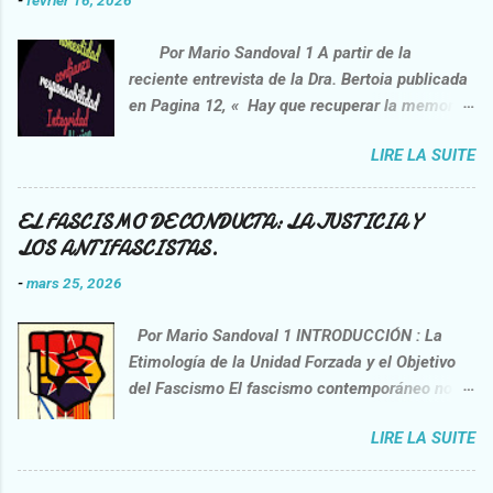
Por Mario Sandoval 1 A partir de la
reciente entrevista de la Dra. Bertoia publicada
en Pagina 12, « Hay que recuperar la memoria
de la lucha contra la impunidad”
LIRE LA SUITE
https://www.pagina12.com.ar/2026/02/06/danie
l-feierstein-hay-que-recuperar-la-memoria-de-
la-lucha-contra-la-impunidad/ , opera una
EL FASCISMO DE CONDUCTA: LA JUSTICIA Y
interpelación crítica sobre la praxis del
LOS ANTIFASCISTAS.
entrevistado, el sociólogo Daniel Feierstein.
-
mars 25, 2026
Esta idea no nace de una voluntad correctora,
sino de la necesidad de confrontar
Por Mario Sandoval 1 INTRODUCCIÓN : La
afirmaciones que nos interpelan como sujetos
Etimología de la Unidad Forzada y el Objetivo
racionales y miembros de una sociedad civil. Si
del Fascismo El fascismo contemporáneo no es
bien el discurso surge de un académico
un programa, sino una herramienta de cohesión
reconocido, el contenido analizado no
LIRE LA SUITE
y castigo. El término Fascismo 2 proviene del
constituye, forzosamente, un ejercicio de
latín fasces (haces): un manojo de varas de
sociología; se trata de una composición de