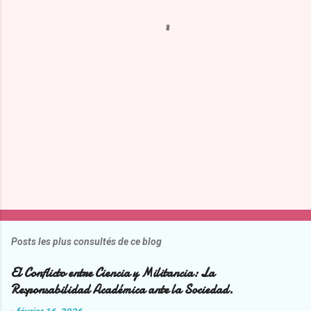
t
a
i
r
e
s
Posts les plus consultés de ce blog
El Conflicto entre Ciencia y Militancia: La
Responsabilidad Académica ante la Sociedad.
-
février 16, 2026