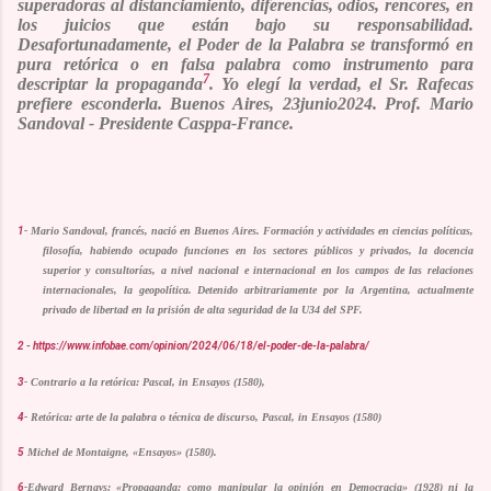
superadoras al distanciamiento, diferencias, odios, rencores, en
los juicios que están bajo su responsabilidad.
Desafortunadamente, el Poder de la Palabra se transformó en
pura retórica o en falsa palabra como instrumento para
7
descriptar la propaganda
. Yo elegí la verdad, el Sr. Rafecas
prefiere esconderla.
Buenos Aires, 23junio2024.
Prof. M
ario
S
andoval -
Presidente Casppa-France.
1
-
Mario Sandoval, francés, nació en Buenos Aires. Formación y actividades en ciencias políticas,
filosofía, habiendo
ocupado funciones en los sectores públicos y privados, la docencia
superior y consultorías, a nivel nacional e internacional en los campos de las relaciones
internacionales, la geopolítica. Detenido arbitrariamente por la Argentina, actualmente
privado de libertad en la prisión de alta seguridad de la U34 del SPF.
2
-
https://www.infobae.com/opinion/2024/06/18/el-poder-de-la-palabra/
3
- Contrario a la retórica: Pascal, in Ensayos (1580),
4
- Retórica: arte de la palabra o técnica de discurso, Pascal, in Ensayos (1580)
5
Michel de Montaigne, «Ensayos» (1580).
6
-Edward Bernays: «Propaganda: como manipular la opinión en Democracia» (1928) ni la