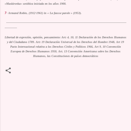
«Maskirovka» soviética iniciada en los años 1900.
7
- Armand Robin, (1912-1961) in « La fausse parole » (1953).
-----------------------------------------------------------------------------------------------------------------------------------------
--------------
Libertad de expresión, opinión, pensamiento: Art: 4, 10, 11 Declaración de los Derechos Humanos
y del Ciudadano 1789. Art: 19 Declaración Universal de los Derechos del Hombre 1948, Art 19
Pacto Internacional relativa a los Derechos Civiles y Políticos 1966, Art 9, 10 Convención
Europea de Derechos Humanos 1950, Art. 13 Convención Americana sobre los Derechos
Humanos, las Constituciones de países democráticos
C
o
m
m
e
n