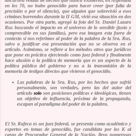
discursiva velada de hechos que nunca existieron, en Argentina
en los 70, no hubo genocidio para hacer creer (por falta de
precisión o por el silencio), que alguien que sobrevivió a esos
crimines horrendos durante la II GM, vivió esa situación en dos
ocasiones. Por otra parte, agregó la foto del Sr. Daniel Lazaro
Rus buscando el impacto en el universo de lo sensible (justo y
comprensible en sus familias), pero esa imagen esta fuera de
contexto si nos referimos al poder de la palabra de la Sra. Rus,
salvo a justificar esa presentación que no se observa en el
artículo. Asimismo, se refiere a los métodos otros que jurídicos
que pone en práctica ejerciendo como juez federal y finalmente
hace alusión a la política de memoria que es un aspecto de la
política pública del gobierno y no a la transmisión de la
memoria de testigos directos que vivieron el genocidio.
Las palabras de la Sra. Rus, por los hechos que sufrió
personalmente,
son verdades, pero las del autor del
artículo
solo
son posiciones políticas e ideológicas, tienen
un objetivo de influencia, próxima de la propaganda,
escapan al paradigma del poder de la palabra.
El Sr. Rafeca es un juez federal, se presenta como académico y
expertos en temas de genocidio, fue candidato por los K al
cargo de Procurador General de la Nación, lleva numerosas