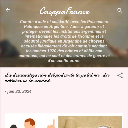
Accéder au contenu principal
CasppaFrance
Comité d’aide et solidarité avec les Prisonniers
Politiques en Argentine: Aider à garantir et
protéger devant les institutions argentines et
internationales les droits de l'Homme et la
sécurité juridique en Argentine de citoyens
accusés illégalement d'avoir commis pendant
les années 1970 des crimes et délits non
communs, qui ne sont ni des crimes de guerre ni
d’un conflit armé.
La desacralización del poder de la palabra. La
retórica vs la verdad.
-
juin 23, 2024