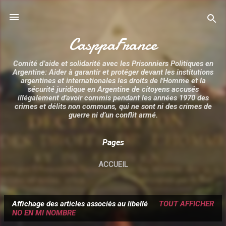
Accéder au contenu principal
CasppaFrance
Comité d’aide et solidarité avec les Prisonniers Politiques en
Argentine: Aider à garantir et protéger devant les institutions
argentines et internationales les droits de l'Homme et la
sécurité juridique en Argentine de citoyens accusés
illégalement d'avoir commis pendant les années 1970 des
crimes et délits non communs, qui ne sont ni des crimes de
guerre ni d’un conflit armé.
Pages
ACCUEIL
Affichage des articles associés au libellé
TOUT AFFICHER
A
NO EN MI NOMBRE
r