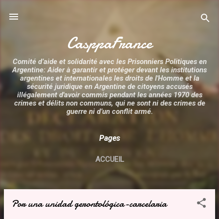
Accéder au contenu principal
CasppaFrance
Comité d’aide et solidarité avec les Prisonniers Politiques en
Argentine: Aider à garantir et protéger devant les institutions
argentines et internationales les droits de l'Homme et la
sécurité juridique en Argentine de citoyens accusés
illégalement d'avoir commis pendant les années 1970 des
crimes et délits non communs, qui ne sont ni des crimes de
guerre ni d’un conflit armé.
Pages
ACCUEIL
Por una unidad gerontológica-carcelaria
A
r