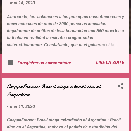
-
mai 14, 2020
t
i
Afirmando, las violaciones a los principios constitucionales y
c
convencionales de más de 3000 personas acusadas
l
ilegalmente de delitos de lesa humanidad con 560 muertos a
e
la fecha en realidad asesinatos programados
s
sistemáticamente. Constatando, que ni el gobierno ni la
justicia argentina aseguran al derecho a la salud de las
personas privadas de libertad, personas de riesgo de mas de
LIRE LA SUITE
Enregistrer un commentaire
65 años, grupos vulnerables, acusados y detenidos ilegales
por lesa humanidad. Recordando, que las primeras víctimas
por el coronavirus se encuentran en los geriátricos y en las
CasppaFrance: Brasil niega extradición al
prisiones entre las personas mayores adultas. Así le afirma
Argentina
la revista científica “ The Lancet ” (creada en 1823),
segunda revista más importante sobre 160 revistas
-
mai 11, 2020
científicas. Observando, que el gobierno argentino y la
justicia hacen caso omiso a las recomendaciones,
CasppaFrance: Brasil niega extradición al Argentina : Brasil
resoluciones, obligaciones, determinadas por la OMS, ONU,
dice no al Argentina, rechazo el pedido de extradición del
OEA, CIDH, con las personas de riesgo, grupos vulnerables,