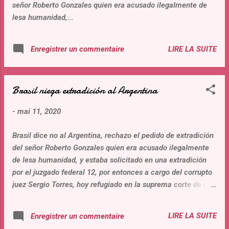
señor Roberto Gonzales quien era acusado ilegalmente de
personas adultos mayores ...
lesa humanidad,...
LIRE LA SUITE
Enregistrer un commentaire
Brasil niega extradición al Argentina
-
mai 11, 2020
Brasil dice no al Argentina, rechazo el pedido de extradición
del señor Roberto Gonzales quien era acusado ilegalmente
de lesa humanidad, y estaba solicitado en una extradición
por el juzgado federal 12, por entonces a cargo del corrupto
juez Sergio Torres, hoy refugiado en la suprema corte de la
provincia de Buenos Aires. El supremo brasileño a la
unanimidad niego la extradición con fundamento jurídicos
LIRE LA SUITE
Enregistrer un commentaire
objetivos independientes e imparciales pese a la presión del