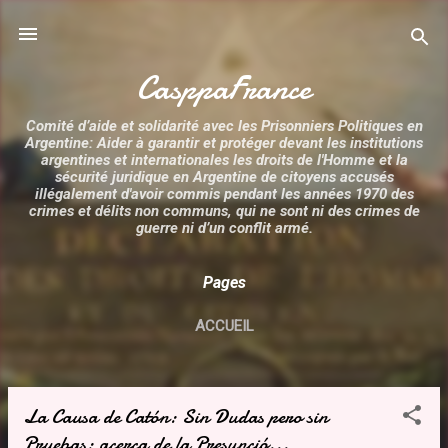
Accéder au contenu principal
CasppaFrance
Comité d’aide et solidarité avec les Prisonniers Politiques en
Argentine: Aider à garantir et protéger devant les institutions
argentines et internationales les droits de l'Homme et la
sécurité juridique en Argentine de citoyens accusés
illégalement d'avoir commis pendant les années 1970 des
crimes et délits non communs, qui ne sont ni des crimes de
guerre ni d’un conflit armé.
Pages
ACCUEIL
La Causa de Catón: Sin Dudas pero sin
A
Pruebas: acerca de la Presunció...
r