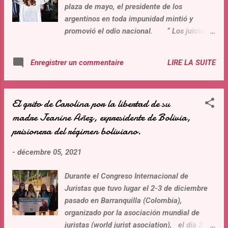
plaza de mayo, el presidente de los
argentinos en toda impunidad mintió y
promovió el odio nacional. “ Los juicios
deben avanzar con mas celeridad ” dice el
presidente argentino en su calidad de
LIRE LA SUITE
Enregistrer un commentaire
militante que reivindica la acción terrorista
de los 70 (pagina 12 – 9/12/2021) agregando
“...fue terrorismo de estado”, reivindicando
El grito de Carolina por la libertad de su
“30.000” desaparecidos afirma el abogado
madre Jeanine Añez, expresidente de Bolivia,
Fernández, disfrazándose de revolucionario
prisionera del régimen boliviano.
de ocasión. Como hombre de ley, y jefe de
Estado, sabe que no existe el delito o crimen
-
décembre 05, 2021
de terrorismo de Estado, ni que existieron el
numero mencionado de desaparecidos: ¿Por
Durante el Congreso Internacional de
qué mentir sobre ello? Numerosos
Juristas que tuvo lugar el 2-3 de diciembre
dispositivos demuestran lo contrario de sus
pasado en Barranquilla (Colombia),
dichos, pero el presidente argentino prefiere
organizado por la asociación mundial de
la mentira a la verdad jurídica e histórica. En
juristas (world jurist asociation), el día 3 se
lugar de buscar la reconciliación de la