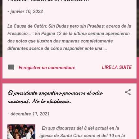
t
-
janvier 10, 2022
i
c
La Causa de Catón: Sin Dudas pero sin Pruebas: acerca de la
l
Presunció... : En Página 12 de la última semana aparecieron
e
dos notas que ilustran dos maneras completamente
s
diferentes acerca de cómo responder ante una ...
LIRE LA SUITE
Enregistrer un commentaire
El presidente argentino promueve el odio
nacional. No lo olvidemos.
-
décembre 11, 2021
En sus discursos del 8 del actual en la
iglesia de Santa Cruz como el del 10 en la