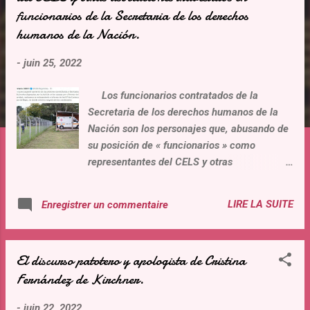
funcionarios de la Secretaria de los derechos
t
i
humanos de la Nación.
c
-
juin 25, 2022
l
e
Los funcionarios contratados de la
s
Secretaria de los derechos humanos de la
Nación son los personajes que, abusando de
su posición de « funcionarios » como
representantes del CELS y otras
asociaciones, con la complicidad del SPF, el
silencio de la justicia federal, realizaron el
LIRE LA SUITE
Enregistrer un commentaire
22 de marzo 2022, en violación de todas las
garantías judiciales, una recorrida-
inspección de la U34 del servicio
El discurso patotero y apologista de Cristina
penitenciario federal. Pero, ademas, todos
Fernández de Kirchner.
ellos son querellantes en los juicios
llamados de lesa-humanidad cuyos
-
juin 22, 2022