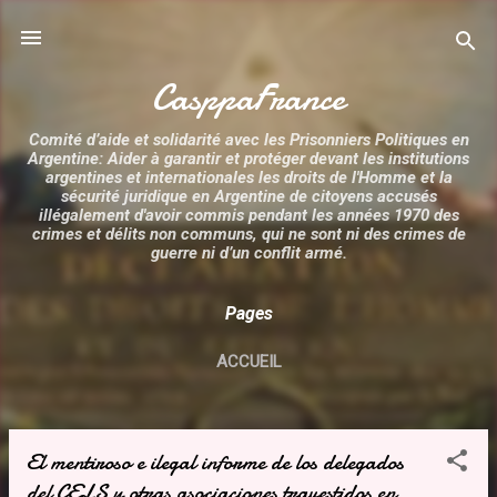
Accéder au contenu principal
CasppaFrance
Comité d’aide et solidarité avec les Prisonniers Politiques en
Argentine: Aider à garantir et protéger devant les institutions
argentines et internationales les droits de l'Homme et la
sécurité juridique en Argentine de citoyens accusés
illégalement d'avoir commis pendant les années 1970 des
crimes et délits non communs, qui ne sont ni des crimes de
guerre ni d’un conflit armé.
Pages
ACCUEIL
El mentiroso e ilegal informe de los delegados
A
del CELS y otras asociaciones travestidos en
r