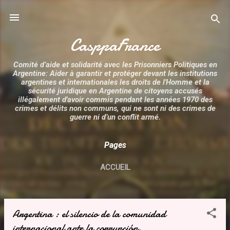
Accéder au contenu principal
CasppaFrance
Comité d’aide et solidarité avec les Prisonniers Politiques en
Argentine: Aider à garantir et protéger devant les institutions
argentines et internationales les droits de l'Homme et la
sécurité juridique en Argentine de citoyens accusés
illégalement d'avoir commis pendant les années 1970 des
crimes et délits non communs, qui ne sont ni des crimes de
guerre ni d’un conflit armé.
Pages
ACCUEIL
Argentina : el silencio de la comunidad
A
internacional ante la corrupción.
r