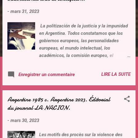
t
-
mars 31, 2023
i
c
La politización de la justicia y la impunidad
l
en Argentina. Todos constatamos que los
e
gobiernos europeos, las personalidades
s
europeas, el mundo intelectual, los
académicos, la comisión europea, el
parlamento europeo, hicieron de la lucha
contra la corrupción la prioridad nacional y
LIRE LA SUITE
Enregistrer un commentaire
internacional, denunciando, tomando
posiciones políticas jurídicas contra los
gobiernos, los acusados y condenados por
Argentine 1985 c. Argentine 2023. Éditorial
corrupción. Los periodistas y medio de
du journal LA NACION.
comunicación, en nombre de esos objetivos,
investigan, hacen conocer a la opinión
-
mars 30, 2023
publica los gobiernos e personalidades
políticas corruptas. Varias ONG realizan
Les motifs des procès sur la violence des
informes sobre el estado de la corrupción en