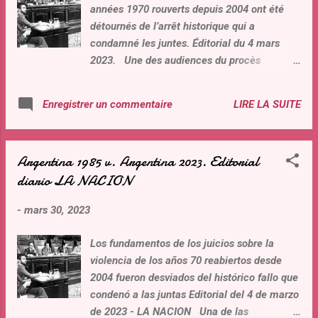
années 1970 rouverts depuis 2004 ont été
el mundo. Conociendo esas posiciones, ¿
détournés de l’arrêt historique qui a
porque hay un silencio ensordecedor por el
condamné les juntes. Éditorial du 4 mars
caso Argentina, donde la Vice presidenta fue
2023. Une des audiences du procès
condenada por corrupción? ¿Cuando se
historique aux juntes militaires, en 1985
busca juzgar políticamente a los miembros
La sentence qui a condamné les
de la Corte suprema de justicia de la Nación
LIRE LA SUITE
Enregistrer un commentaire
commandants des trois forces armées -
por no alinearse a sus deseos, sabiendo que
particulièrement rappelée aujourd’hui à
la corrupción política es parte del ADN ins...
l’occasion du film primé Argentine 1985 – a
Argentina 1985 v. Argentina 2023. Editorial
été un jalon dans le retour de la démocratie
diario LA NACION
et une démonstration de courage dans la
défense des droits de l’homme. Les
-
mars 30, 2023
événements sans doute aberrants de cette
période ont été conditionnés pour donner à
Los fundamentos de los juicios sobre la
l’œuvre un halo hollywoodien, aussi
violencia de los años 70 reabiertos desde
émouvant qu’éloigné de certaines questions
2004 fueron desviados del histórico fallo que
inconfortables pour la politique dominante
condenó a las juntas Editorial del 4 de marzo
du XXIe siècle. Il n’était pas possible d’exiger
de 2023 - LA NACION Una de las
du film, du point de vue du genre