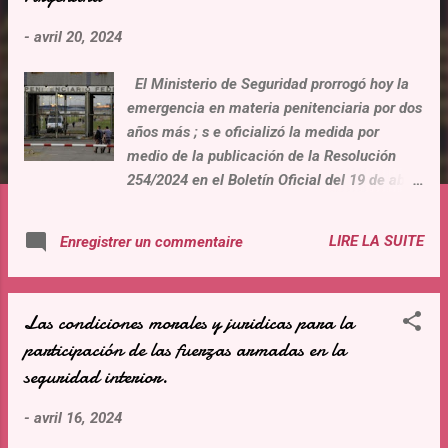
t
-
avril 20, 2024
i
c
El Ministerio de Seguridad prorrogó hoy la
l
emergencia en materia penitenciaria por dos
e
años más ; s e oficializó la medida por
s
medio de la publicación de la Resolución
254/2024 en el Boletín Oficial del 19 de abril
2024 . Es decir que la "Comisión de
Emergencia en Materia Penitenciaria"
LIRE LA SUITE
Enregistrer un commentaire
creada en 2019 ha dado lugar a la nada. Sin
embargo, el gobierno y la Justicia tienen la
llave a la solución de la urgencia
Las condiciones morales y juridicas para la
penitenciaria : suprimiendo las detenciones
participación de las fuerzas armadas en la
automáticas de los adultos mayores de 60
seguridad interior.
anos, y las prisiones preventivas ilimitadas
como primera medida procesal. Estas
-
avril 16, 2024
medidas permitirían ademas no manten er
en las cárceles a los procesados o sin