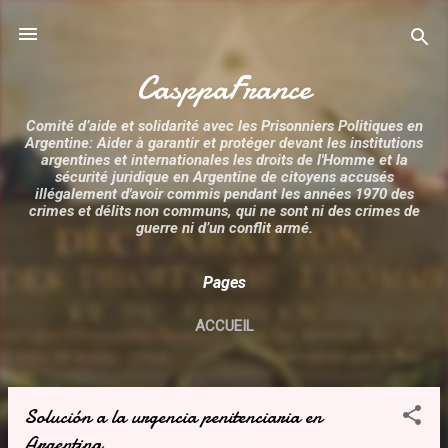
Accéder au contenu principal
CasppaFrance
Comité d’aide et solidarité avec les Prisonniers Politiques en
Argentine: Aider à garantir et protéger devant les institutions
argentines et internationales les droits de l'Homme et la
sécurité juridique en Argentine de citoyens accusés
illégalement d'avoir commis pendant les années 1970 des
crimes et délits non communs, qui ne sont ni des crimes de
guerre ni d’un conflit armé.
Pages
ACCUEIL
Solución a la urgencia penitenciaria en
A
Argentina
r