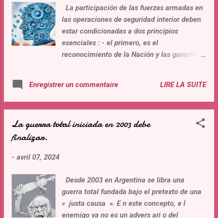
La participación de las fuerzas armadas en
condenas firmes, cumpliendo así con la
las operaciones de seguridad interior deben
óptica de los Derechos Humanos, el Estado
estar condicionadas a dos principios
de derecho, el orden jurídico internacional, o
esenciales : - el primero, es el
la economía y el gasto publico necesarias en
reconocimiento de la Nación y las garantías
este época de crisis y austeridad. Los jueces
correspondientes (políticas, jurídicas,
y la Justicia tienen la oportunidad de
legislativas) a los hombres y mujeres por los
garantizar y proteger los verdaderos
LIRE LA SUITE
Enregistrer un commentaire
servicios que prestaran a la sociedad,
derechos...
garantizando la seguridad de todos los
ciudadanos por igual. Evitar que se repita la
La guerra total iniciada en 2003 debe
historia y sufrimiento que viven los ex-
finalizar.
agentes del Estado de los 70 que
participaron en situaciones similares. - el
-
avril 07, 2024
segundo pilar, son exigencias morales y
jurídicas que en nombre del Estado de
Desde 2003 en Argentina se libra una
derecho deben formular como condición
guerra total fundada bajo el pretexto de una
sine qua non el personal en actividad de las
« justa causa ». E n este concepto, e l
fuerzas armadas que participaran en la
enemigo ya no es un advers ari o del