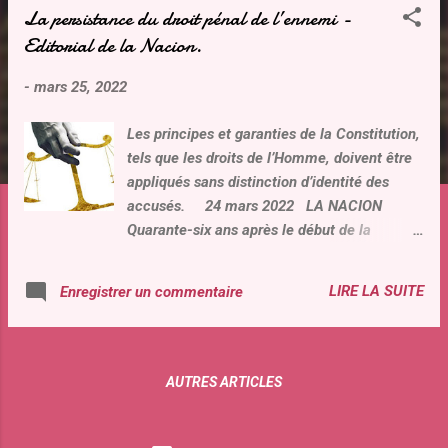
La persistance du droit pénal de l’ennemi -
t
Editorial de la Nacion.
i
c
-
mars 25, 2022
l
e
Les principes et garanties de la Constitution,
s
tels que les droits de l’Homme, doivent être
appliqués sans distinction d’identité des
accusés. 24 mars 2022 LA NACION
Quarante-six ans après le début de la
dictature militaire, les Argentins ont appris à
valoriser et à prendre soin de la démocratie
LIRE LA SUITE
Enregistrer un commentaire
et à suffisamment trembler face aux crimes
aberrants des années 70 afin d’éviter qu’ils
ne se reproduisent. Toutefois, si l’ histoire
continue d’être fragmentée de manière
AUTRES ARTICLES
capricieuse et si les dures leçons du passé
ne sont pas tirées de manière globale, mais
plutôt comme un moyen d’obtenir la