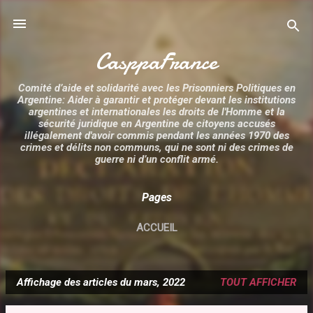
Accéder au contenu principal
CasppaFrance
Comité d’aide et solidarité avec les Prisonniers Politiques en
Argentine: Aider à garantir et protéger devant les institutions
argentines et internationales les droits de l'Homme et la
sécurité juridique en Argentine de citoyens accusés
illégalement d'avoir commis pendant les années 1970 des
crimes et délits non communs, qui ne sont ni des crimes de
guerre ni d’un conflit armé.
Pages
ACCUEIL
Affichage des articles du mars, 2022
TOUT AFFICHER
A
r