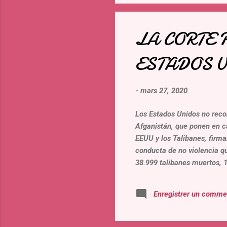
LA CORTE 
ESTADOS 
-
mars 27, 2020
Los Estados Unidos no recon
Afganistán, que ponen en 
EEUU y los Talibanes, firm
conducta de no violencia qu
38.999 talibanes muertos, 
y otros 30 paises, y un num
marzo de 2020, la CPI deci
Enregistrer un comme
causa las FFAA americana 
Pompeo, “ una acción verda