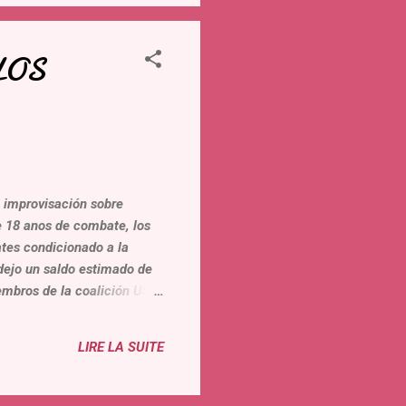
LOS
u improvisación sobre
 18 anos de combate, los
tes condicionado a la
 dejo un saldo estimado de
embros de la coalición USA
és de ese acuerdo, el 5 de
fganistán, metiendo en
LIRE LA SUITE
de Estado de USA, Mike