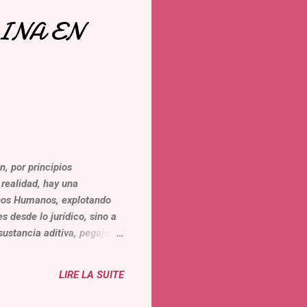
INA EN
n, por principios
 realidad, hay una
chos Humanos, explotando
s desde lo jurídico, sino a
sustancia aditiva, pegajosa,
sitivos para los que
a influencia e impacto de la
LIRE LA SUITE
formando la palabra de una