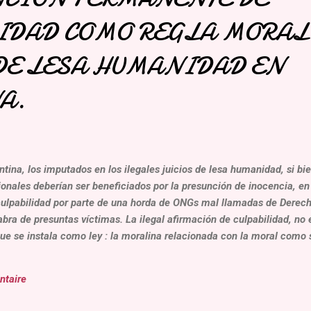
IDAD COMO REGLA MORAL
DE LESA HUMANIDAD EN
A.
tina, los imputados en los ilegales juicios de lesa humanidad, si bie
onales deberían ser beneficiados por la presunción de inocencia, en
culpabilidad por parte de una horda de ONGs mal llamadas de Dere
bra de presuntas víctimas. La ilegal afirmación de culpabilidad, no e
ue se instala como ley : la moralina relacionada con la moral como 
as y de delitos. La discriminación, el odio, la venganza son actos po
rativas! Estos defensores de un relato, de una victoria, utilizaron l
ntaire
a del mundo, Pensamientos Pascal 311-665), destruyen la verdad de
firma...