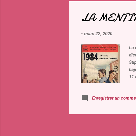
LA MENTIR
-
mars 22, 2020
Lo 
dic
Sup
baj
11 
de 
act
Enregistrer un comme
mie
de 
Mon
re..