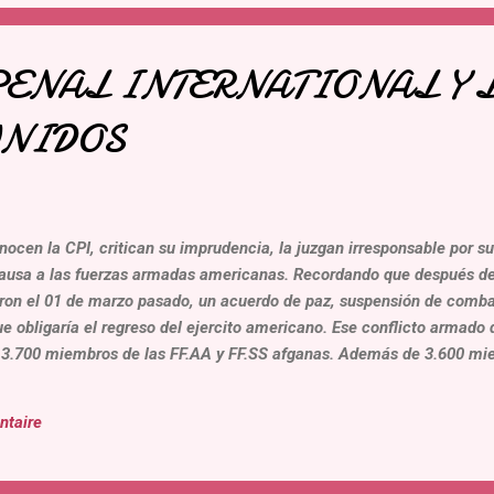
PENAL INTERNATIONAL Y 
UNIDOS
ocen la CPI, critican su imprudencia, la juzgan irresponsable por s
causa a las fuerzas armadas americanas. Recordando que después de
aron el 01 de marzo pasado, un acuerdo de paz, suspensión de comba
e obligaría el regreso del ejercito americano. Ese conflicto armado
13.700 miembros de las FF.AA y FF.SS afganas. Además de 3.600 mi
ero que podría llegar a pasar los 50.000 victimas civiles. Días despu
dió iniciar una investigación por crímenes contra la humanidad en A
ntaire
acusada de exacciones durante esos combates. Para el Secretario 
deramente estúpida...