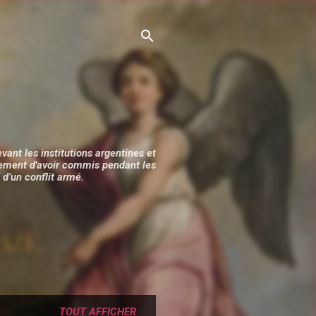
vant les institutions argentines et
alement d'avoir commis pendant les
d’un conflit armé.
TOUT AFFICHER