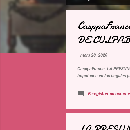
A
r
t
CasppaFra
i
c
DE CULPAB
l
e
s
-
mars 28, 2020
CasppaFrance: LA PRESUNC
imputados en los ilegales ju
Enregistrer un comme
LA PRESU