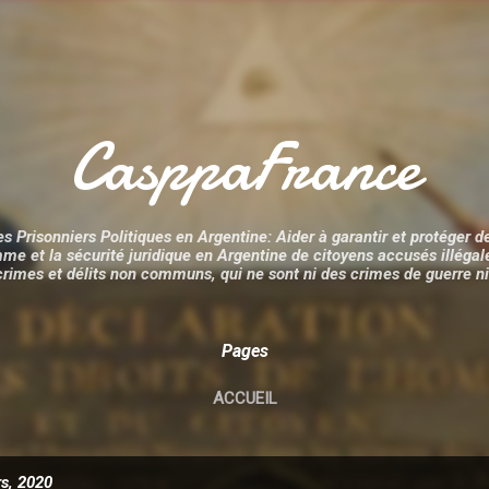
Accéder au contenu principal
CasppaFrance
es Prisonniers Politiques en Argentine: Aider à garantir et protéger de
omme et la sécurité juridique en Argentine de citoyens accusés illég
rimes et délits non communs, qui ne sont ni des crimes de guerre ni 
Pages
ACCUEIL
rs, 2020