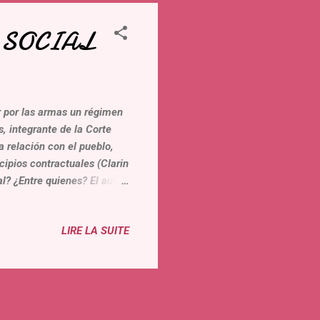
 SOCIAL
r por las armas un régimen
, integrante de la Corte
 relación con el pueblo,
cipios contractuales (Clarin
l? ¿Entre quienes? El autor
jemplos de la sociedad
o a la diferencia que este
LIRE LA SUITE
cado un sistema mas extremo
o. Además, el ex miembro de
cita a la justicia que se