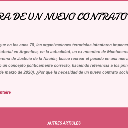
A DE UN NUEVO CONTRATO
que en los anos 70, las organizaciones terroristas intentaron impone
tatorial en Argentina, en la actualidad, un ex miembro de Montoneros
rema de Justicia de la Nación, busca recrear el pasado en una nueva
o un concepto políticamente correcto, haciendo referencia a los prin
de marzo de 2020). ¿Por qué la necesidad de un nuevo contrato socia
esta sorprendente propuesta, el Sr Lorenzetti, de la CSJN, detalla e
ual, que se aproximan al descriptivo de 1984 de Georges Orwell , per
ntaire
mbro del Poder Judicial y su organización terrorista hubieran apli
haber tomado el poder. El es el Hermano Mayor que lo controla tod
toneros, olvido ejemplificar una situación real, cotidiana. “ Juan soli
.
AUTRES ARTICLES