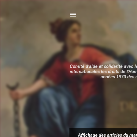
Comité d’aide et solidarité avec l
internationales les droits de l'H
années 1970 des c
Affichage des articles du ma