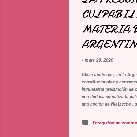
CULPABIL
MATERIA 
ARGENTIN
-
mars 28, 2020
Observando que, en la Argen
constitucionales y convenci
inquietante presunción de 
una dudosa socializada pala
una noción de Nietzsche , q
toxica y existente de person
defienden violar normas impe
Enregistrer un comme
opinión publica (como rein
supuesta víctima, realizan a