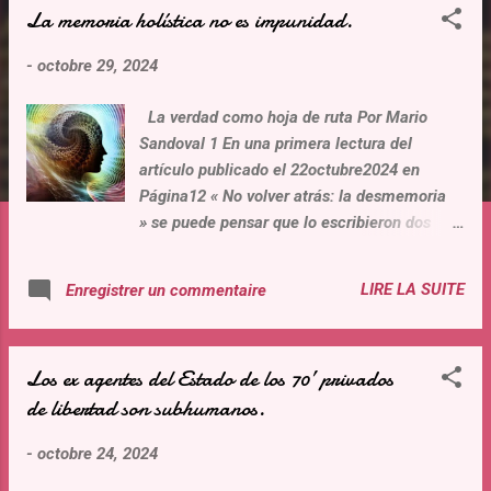
La memoria holística no es impunidad.
t
i
-
octobre 29, 2024
c
l
La verdad como hoja de ruta Por Mario
e
Sandoval 1 En una primera lectura del
s
artículo publicado el 22octubre2024 en
Página12 « No volver atrás: la desmemoria
» se puede pensar que lo escribieron dos
autores que usurparon los nombres de los
Sres Baltasar Garzón y Guido Leonardo
LIRE LA SUITE
Enregistrer un commentaire
Croxatto. Luego se entiende que no hubo tal
ilícito, que era una publicación ( en realidad
un panfleto ) , alejado del nivel intelectual de
Los ex agentes del Estado de los 70’ privados
un ex magistrado español y un profesor de
de libertad son subhumanos.
universidad. Utilizar palabras como
“negacionismo”, “combate a la impunidad”,
-
octobre 24, 2024
“genocidas”, “fascismo”, son slogans vacíos
de reflexión que se pueden encontrar en la