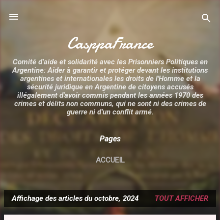
Accéder au contenu principal
CasppaFrance
Comité d’aide et solidarité avec les Prisonniers Politiques en
Argentine: Aider à garantir et protéger devant les institutions
argentines et internationales les droits de l'Homme et la
sécurité juridique en Argentine de citoyens accusés
illégalement d'avoir commis pendant les années 1970 des
crimes et délits non communs, qui ne sont ni des crimes de
guerre ni d’un conflit armé.
Pages
ACCUEIL
Affichage des articles du octobre, 2024
TOUT AFFICHER
A
r