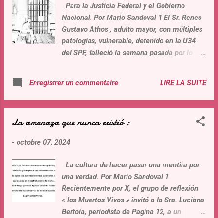
Para la Justicia Federal y el Gobierno
pluma de analistas inexperimentados, pero
Nacional. Por Mario Sandoval 1 El Sr. Renes
no a ese nivel que requiere prismas
Gustavo Athos , adulto mayor, con múltiples
racionales, objetivos y ciertos. Afirmar que:
patologías, vulnerable, detenido en la U34
«La reciente visita de legisladores argentinos
del SPF, falleció la semana pasada por lo
a genocidas condenados por crímenes
que comenzó con un « simple problema de
atroces, no puede pasarse por alto. Tampoco
uña encarnada ». Los médicos de la U34
la liviandad o el desconocimiento que han
LIRE LA SUITE
Enregistrer un commentaire
consideraron que no era urgente ni grave. En
exhibido frente a este hecho muchos
una persona de 86 años todo problema de
legislador...
salud es de suma importancia. Otra
La amenaza que nunca existió :
situación de extremada preocupación, es el
caso del Sr. José Luis S, de 72 años,
-
octobre 07, 2024
internado en un Hospital Municipal de la
Provincia de Buenos Aires. Se encuentra
La cultura de hacer pasar una mentira por
desde hace meses en grave estado de salud,
una verdad. Por Mario Sandoval 1
pesa 36 kg, no lo visita nadie. Solo espera
Recientemente por X, el grupo de reflexión
encontrarse con la muerte. ¿Dónde está la
« los Muertos Vivos » invitó a la Sra. Luciana
justicia de los hombres?, ¿quién protege los
Bertoia, periodista de Pagina 12, a un
DDHH y la dignidad de José Luis? Tres otros