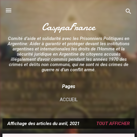
Accéder au contenu principal
CasppaFrance
Comité d’aide et solidarité avec les Prisonniers Politiques en
Argentine: Aider à garantir et protéger devant les institutions
argentines et internationales les droits de l'Homme et la
sécurité juridique en Argentine de citoyens accusés
illégalement d'avoir commis pendant les années 1970 des
crimes et délits non communs, qui ne sont ni des crimes de
guerre ni d’un conflit armé.
Pages
ACCUEIL
Affichage des articles du avril, 2021
TOUT AFFICHER
A
r