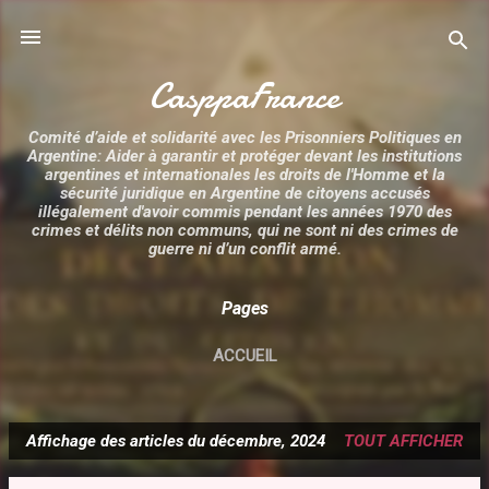
Accéder au contenu principal
CasppaFrance
Comité d’aide et solidarité avec les Prisonniers Politiques en
Argentine: Aider à garantir et protéger devant les institutions
argentines et internationales les droits de l'Homme et la
sécurité juridique en Argentine de citoyens accusés
illégalement d'avoir commis pendant les années 1970 des
crimes et délits non communs, qui ne sont ni des crimes de
guerre ni d’un conflit armé.
Pages
ACCUEIL
Affichage des articles du décembre, 2024
TOUT AFFICHER
A
r