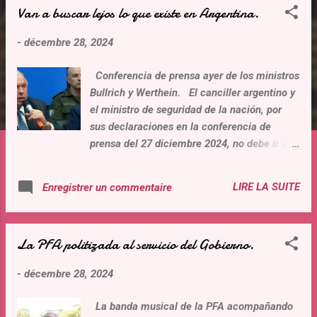
Van a buscar lejos lo que existe en Argentina.
t
i
-
décembre 28, 2024
c
l
Conferencia de prensa ayer de los ministros
e
Bullrich y Werthein. El canciller argentino y
s
el ministro de seguridad de la nación, por
sus declaraciones en la conferencia de
prensa del 27 diciembre 2024, no debe ir a
Venezuela para constatar: Que existen «
Detenciones arbitrarias, secuestros
LIRE LA SUITE
Enregistrer un commentaire
ilegítimos, imputaciones falsas y otras
prácticas que no solo violan los derechos
humanos, sino que constituyen graves
La PFA politizada al servicio del Gobierno.
atropellos contra la dignidad de las personas
» Que los « países que creen y defienden los
-
décembre 28, 2024
derechos humanos como un valor universal y
que son un instrumento que puede ser
La banda musical de la PFA acompañando
manipulado discrecionalmente ». “ Que, la