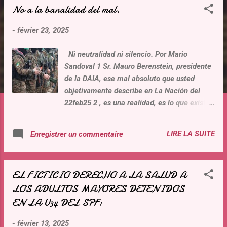
No a la banalidad del mal.
t
i
-
février 23, 2025
c
l
Ni neutralidad ni silencio. Por Mario
e
Sandoval 1 Sr. Mauro Berenstein, presidente
s
de la DAIA, ese mal absoluto que usted
objetivamente describe en La Nación del
22feb25 2 , es una realidad, es lo que existe,
es decir una verdad. Nadie honesto,
equilibrado y sincero puede negar ese
LIRE LA SUITE
Enregistrer un commentaire
fenómeno. Usted nos interpela al decirnos “.
..la neutralidad ante el terror es complicidad,
y el silencio solo fortalece a los asesinos” .
EL FICTICIO DERECHO A LA SALUD A
Sus palabras son un llamado a todos
LOS ADULTOS MAYORES DETENIDOS
aquellos que defendemos la Vida, la Verdad,
EN LA U34 DEL SPF:
los DDHH, la Libertad, la Justicia, el Estado
de derecho. Nos motiva a no permanecer
-
février 13, 2025
callados, a defender esos valores esenciales