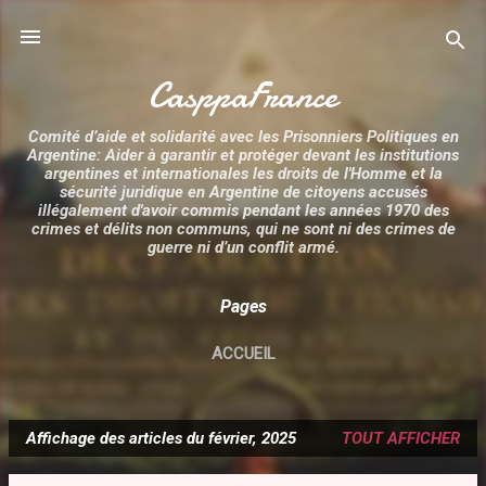
Accéder au contenu principal
CasppaFrance
Comité d’aide et solidarité avec les Prisonniers Politiques en
Argentine: Aider à garantir et protéger devant les institutions
argentines et internationales les droits de l'Homme et la
sécurité juridique en Argentine de citoyens accusés
illégalement d'avoir commis pendant les années 1970 des
crimes et délits non communs, qui ne sont ni des crimes de
guerre ni d’un conflit armé.
Pages
ACCUEIL
Affichage des articles du février, 2025
TOUT AFFICHER
A
r