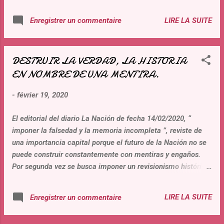
LIRE LA SUITE
Enregistrer un commentaire
DESTRUIR LA VERDAD, LA HISTORIA
EN NOMBRE DE UNA MENTIRA.
-
février 19, 2020
El editorial del diario La Nación de fecha 14/02/2020, “
imponer la falsedad y la memoria incompleta ”, reviste de
una importancia capital porque el futuro de la Nación no se
puede construir constantemente con mentiras y engaños.
Por segunda vez se busca imponer un revisionismo histórico
utilizando lo político. La primera se realizo en la Provincia de
Buenos Aires con la ley de entonces gobernadora, que
LIRE LA SUITE
Enregistrer un commentaire
imponía la obligación de referir el numero de 30.000
desaparecidos, cifra inexistente, inventada para obtener la