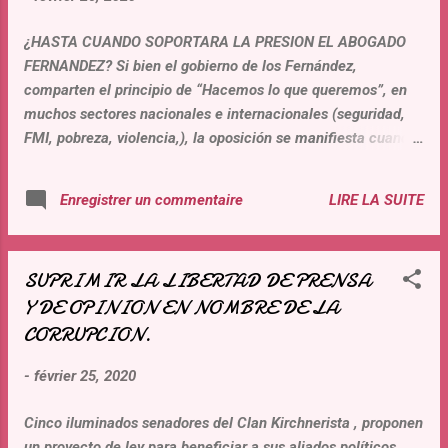
¿HASTA CUANDO SOPORTARA LA PRESION EL ABOGADO
FERNANDEZ? Si bien el gobierno de los Fernández,
comparten el principio de “Hacemos lo que queremos”, en
muchos sectores nacionales e internacionales (seguridad,
FMI, pobreza, violencia,), la oposición se manifiesta cuando
se habla de “presos políticos”. Hay dos puntos de vista en la
cumbre del Estado. Los desafíos a la autoridad del
LIRE LA SUITE
Enregistrer un commentaire
Presidente Fernández, la presión constante de sus “aliados
ideológicos”, una oposición sin reservas de algunos de sus
ministros, de gobernadores y ministros provinciales, ponen
SUPRIMIR LA LIBERTAD DE PRENSA
en juego la seguridad jurídica, el orden público y la política
Y DE OPINION EN NOMBRE DE LA
de lucha contra la corrupción del actual gobierno. El
abogado Fernández se encuentra solo para afirmar que no
CORRUPCION.
hay presos políticos, pero si Detenciones arbitrarias, y no se
-
février 25, 2020
opone al nefasto proyecto de una ley sobre un llamado
negacionismo. Los enemigos del presidente están en el
Cinco iluminados senadores del Clan Kirchnerista , proponen
interior de su gabinete y entre sus aliados políticos. La
un proyecto de ley para beneficiar a sus aliados políticos,