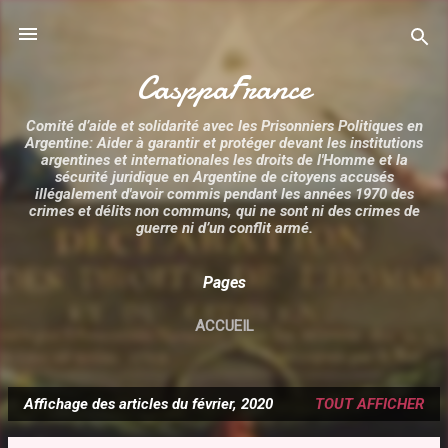
Accéder au contenu principal
CasppaFrance
Comité d’aide et solidarité avec les Prisonniers Politiques en
Argentine: Aider à garantir et protéger devant les institutions
argentines et internationales les droits de l'Homme et la
sécurité juridique en Argentine de citoyens accusés
illégalement d'avoir commis pendant les années 1970 des
crimes et délits non communs, qui ne sont ni des crimes de
guerre ni d’un conflit armé.
Pages
ACCUEIL
Affichage des articles du février, 2020
TOUT AFFICHER
A
r