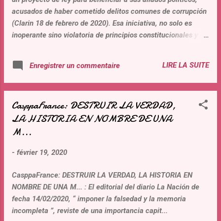
oposición es ellos mismos...
acusados de haber cometido delitos comunes de corrupción
(Clarin 18 de febrero de 2020). Esa iniciativa, no solo es
inoperante sino violatoria de principios constitucionales y de
convencionalidad. De convertirse en ley, la libertad de
prensa y de opinión estarán fuertemente en peligro, y
LIRE LA SUITE
Enregistrer un commentaire
sentara las bases de la impunidad para los hombres
políticos, porque el delito de corrupción seria cuasi
inexistente. Los argumentos del sorprendente y peligroso
CasppaFrance: DESTRUIR LA VERDAD,
proyecto de Ley están orientados a utilizar derechos
LA HISTORIA EN NOMBRE DE UNA
inaplicables en otros juicios, pero que en las acusaciones
por corrupción tendrían toda la legalidad procesal. El
M...
principio de la “prensa negativa” es una protección para
-
février 19, 2020
todos los individuos, sin diferenciar el delito cometido (art.6
CEDH), y se debe aplicar cuando existe un ataque
CasppaFrance: DESTRUIR LA VERDAD, LA HISTORIA EN
permanente y desleal de la prensa. En ese contexto no se
NOMBRE DE UNA M... : El editorial del diario La Nación de
viola la libert...
fecha 14/02/2020, “ imponer la falsedad y la memoria
incompleta ”, reviste de una importancia capit...