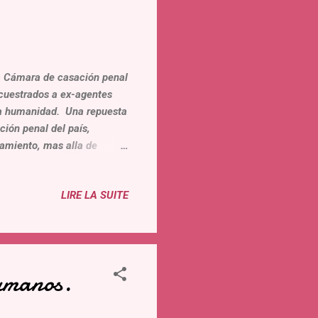
a Cámara de casación penal
cuestrados a ex-agentes
esa humanidad. Una repuesta
ción penal del país,
tamiento, mas alla de
ional, los Pactos y
e ser jueces respetuosos de
LIRE LA SUITE
ser militantes del odio y
 eligieron el campo del mal.
, la dignidad y la libertad
humanos.