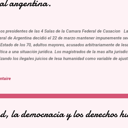
al argentina.
 presidentes de las 4 Salas de la Camara Federal de Casacion L
eral de Argentina decidió el 22 de marzo mantener impunemente se
 Estado de los 70, adultos mayores, acusados arbitrariamente de l
ítica a una situación jurídica. Los magistrados de la mas alta jurisdic
lizando los ilegales juicios de lesa humanidad como variable de ajus
batir la autoridad del poder ejecutivo, desafíen la Constitución N ac
venciones, como también el orden jurídico internacional. Dejaron d
ntaire
 principios de imparcialidad, objetividad e independencia, pasaron a 
resentantes de la ideología que revindica la lucha armada de los 70,
 miembros de esta cámara violan abiertamente los Derechos Humanos
esos ex...
ad, la democracia y los derechos 