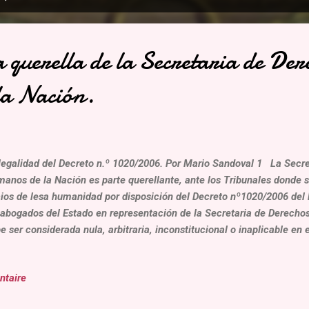
 querella de la Secretaria de Der
la Nación.
galidad del Decreto n.º 1020/2006. Por Mario Sandoval 1 La Secre
anos de la Nación es parte querellante, ante los Tribunales donde s
cios de lesa humanidad por disposición del Decreto nº1020/2006 del 
 abogados del Estado en representación de la Secretaria de Derech
e ser considerada nula, arbitraria, inconstitucional o inaplicable en 
los juicios políticos al que son sometidos los ex agentes del Estado d
se protegieron sus derechos humanos, además se violaron pilares f
ntaire
stituyen los principios y garantías legislativas, constitucionales y c
ido proceso, la objetividad, independencia e imparcialidad de la just