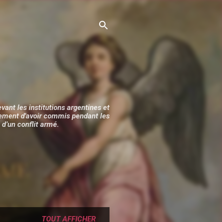
vant les institutions argentines et
alement d'avoir commis pendant les
d’un conflit armé.
TOUT AFFICHER