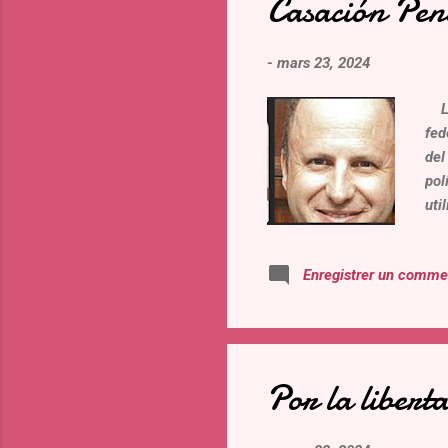
Casación Pen
-
mars 23, 2024
Los
fed
del
pol
uti
com
Con
Enregistrer un comme
los
rep
Los
de 
Por la libert