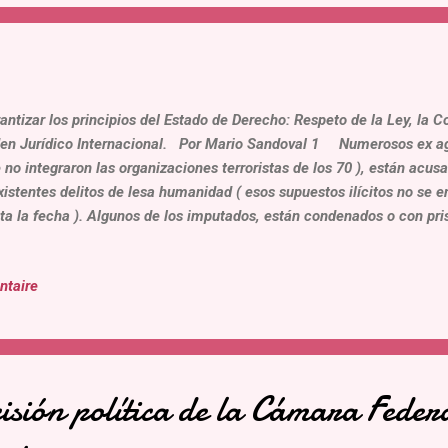
cencia, una detención preventiva arbitraria, el retardo y silencio de ju
manente a toda demand...
antizar los principios del Estado de Derecho: Respeto de la Ley, la C
en Jurídico Internacional. Por Mario Sandoval 1 Numerosos ex agen
 no integraron las organizaciones terroristas de los 70 ), están acu
xistentes delitos de lesa humanidad ( esos supuestos ilícitos no se 
ta la fecha ). Algunos de los imputados, están condenados o con pri
celarias, otros con prisión domiciliaria, son adultos mayores ( Conv
echos Humanos de las Personas Mayores ), sufren diversas patologí
ntaire
diciones de vulnerabilidad (Reglas 22, 23 de las Reglas de Brasilia ),
y 96 años, Las acusaciones por parte de la justicia son metódicamen
uestamente cometido delitos a-jurídicos, en los 70’, en actos de serv
cionarios,...
isión política de la Cámara Feder