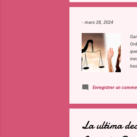
ino
per
-
mars 28, 2024
Gar
Ord
que
ine
has
car
Der
Enregistrer un comme
con
70 
sup
fun
La ultima dec