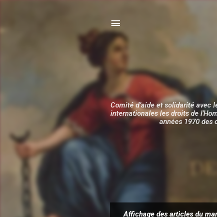
Comité d’aide et solidarité avec l
internationales les droits de l'H
années 1970 des c
Affichage des articles du ma