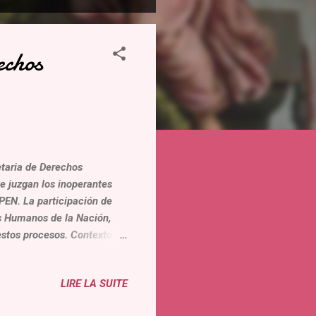
echos
taria de Derechos
e juzgan los inoperantes
PEN. La participación de
os Humanos de la Nación,
estos procesos. Contexto :
e los 70, no se garantizaron
undamentales que
LIRE LA SUITE
onvencionales 2 en cuanto al
icia, la presunción de