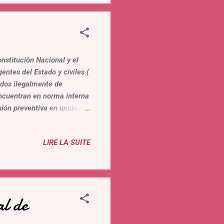
sticia, la negativa
onstitución Nacional y el
tes del Estado y civiles (
sados ilegalmente de
encuentran en norma interna
sión preventiva en unidades
ención Interamericana de los
as, son personas en
LIRE LA SUITE
 cuya edad oscila entre los
te por haber
icio y en la condición de
al de