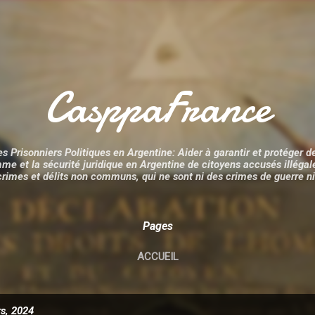
Accéder au contenu principal
CasppaFrance
es Prisonniers Politiques en Argentine: Aider à garantir et protéger de
omme et la sécurité juridique en Argentine de citoyens accusés illég
rimes et délits non communs, qui ne sont ni des crimes de guerre ni 
Pages
ACCUEIL
rs, 2024