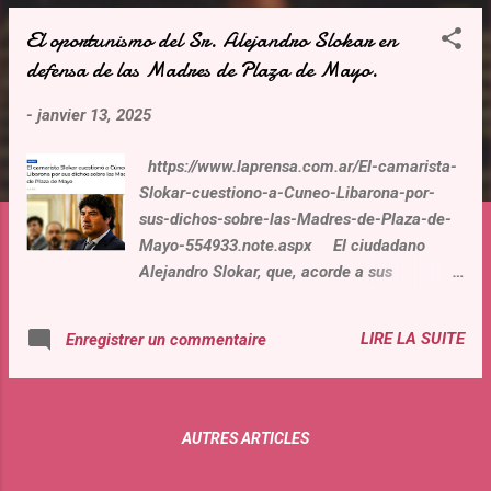
t
El oportunismo del Sr. Alejandro Slokar en
i
defensa de las Madres de Plaza de Mayo.
c
l
-
janvier 13, 2025
e
s
https://www.laprensa.com.ar/El-camarista-
Slokar-cuestiono-a-Cuneo-Libarona-por-
sus-dichos-sobre-las-Madres-de-Plaza-de-
Mayo-554933.note.aspx El ciudadano
Alejandro Slokar, que, acorde a sus
intereses, los escenarios y el principio de
oportunidad, se expresa a la vez como
LIRE LA SUITE
Enregistrer un commentaire
camarista de Casación siempre violando los
DDHH de los ex agentes del Estado de los 70.
En otro momento lo hace como supuesto
académico (en su condición de director de
AUTRES ARTICLES
un Observatorio creado sur mesure ), en
ocasiones se expresa en calidad expositor de