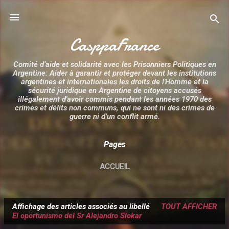
Accéder au contenu principal
CasppaFrance
Comité d’aide et solidarité avec les Prisonniers Politiques en
Argentine: Aider à garantir et protéger devant les institutions
argentines et internationales les droits de l'Homme et la
sécurité juridique en Argentine de citoyens accusés
illégalement d'avoir commis pendant les années 1970 des
crimes et délits non communs, qui ne sont ni des crimes de
guerre ni d’un conflit armé.
Pages
ACCUEIL
Affichage des articles associés au libellé
TOUT AFFICHER
A
El oportunismo del Sr Alejandro Slokar
r