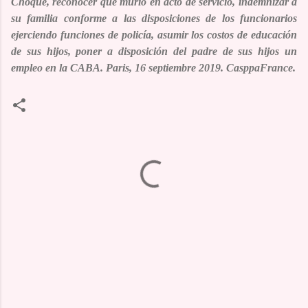
Choque, reconocer que murió en acto de servicio, indemnizar a
su familia conforme a las disposiciones de los funcionarios
ejerciendo funciones de policía, asumir los costos de educación
de sus hijos, poner a disposición del padre de sus hijos un
empleo en la CABA.
Paris, 16 septiembre 2019. CasppaFrance.
C
o
m
m
e
n
t
a
i