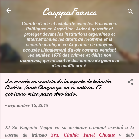
Accéder au contenu principal
CasppaFrance
Comité d’aide et solidarité avec les Prisonniers
Politiques en Argentine: Aider à garantir et
protéger devant les institutions argentines et
internationales les droits de l'Homme et la
sécurité juridique en Argentine de citoyens
accusés illégalement d'avoir commis pendant
les années 1970 des crimes et délits non
communs, qui ne sont ni des crimes de guerre ni
d’un conflit armé.
La muerte en servicio de la agente de tránsito
Cinthia Yanet Choque ya no es noticia. El
gobierno mira para otro lado.
-
septembre 16, 2019
El
Sr. Eugenio Veppo
en su accionar criminal asesinó a la
agente de tránsito
Sra. Cinthia Yanet Choque
y dejó