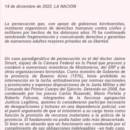
14 de diciembre de 2023. LA NACION
La persecución que, con apoyo de gobiernos kirchneristas,
montaron organismos de derechos humanos contra civiles y
militares por hechos de los dolorosos años 70 ha continuado
sembrando fragmentación y conculcando derechos y garantías
de numerosos adultos mayores privados de su libertad.
Un caso paradigmático de persecución es el del doctor Jaime
Smart, exjuez de la Cámara Federal en lo Penal que procesó y
condenó a numerosos miembros de Montoneros, del ERP y de
otras organizaciones terroristas. Como ministro de Gobierno de
la provincia de Buenos Aires (1976), tenía prohibida su
intervención en la lucha antisubversiva por normas nacionales
y provinciales y expresas disposiciones de la Junta Militar y del
Comando del Primer Cuerpo del Ejército. Detenido en 2008, fue
condenado por los jueces Carlos Rozanski, Mario Portela y
Roberto Falcone, integrantes de la facciosa agrupación
Justicia Legítima, quienes lo consideraron partícipe necesario
de desapariciones y torturas en una dependencia policial, con
el pueril argumento de que el ministerio a su cargo tenía como
función la provisión de recursos materiales a la policía de la
provincia. El fundamento no podía haber sido más desacertado.
Si bien es un absurdo que un funcionario sea condenado por el
cumplimiento de sus obligaciones indelegables –en todo caso,