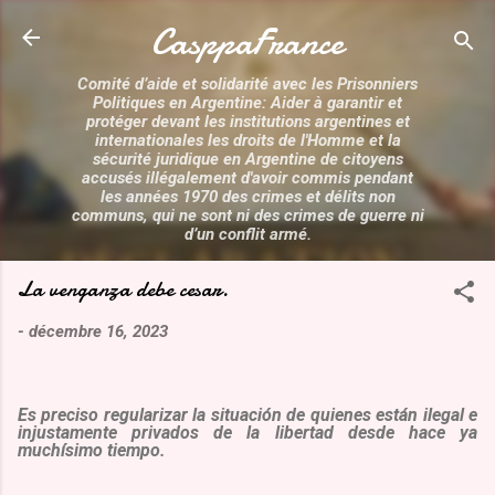
Accéder au contenu principal
CasppaFrance
Comité d’aide et solidarité avec les Prisonniers
Politiques en Argentine: Aider à garantir et
protéger devant les institutions argentines et
internationales les droits de l'Homme et la
sécurité juridique en Argentine de citoyens
accusés illégalement d'avoir commis pendant
les années 1970 des crimes et délits non
communs, qui ne sont ni des crimes de guerre ni
d’un conflit armé.
La venganza debe cesar.
-
décembre 16, 2023
Es preciso regularizar la situación de quienes están ilegal e
injustamente privados de la libertad desde hace ya
muchísimo tiempo.