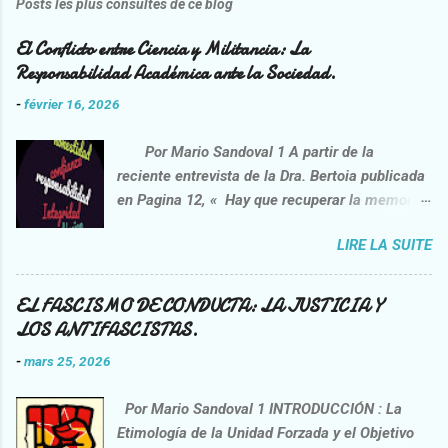
Posts les plus consultés de ce blog
El Conflicto entre Ciencia y Militancia: La
Responsabilidad Académica ante la Sociedad.
-
février 16, 2026
Por Mario Sandoval 1 A partir de la
reciente entrevista de la Dra. Bertoia publicada
en Pagina 12, « Hay que recuperar la memoria
de la lucha contra la impunidad”
LIRE LA SUITE
https://www.pagina12.com.ar/2026/02/06/danie
l-feierstein-hay-que-recuperar-la-memoria-de-
la-lucha-contra-la-impunidad/ , opera una
EL FASCISMO DE CONDUCTA: LA JUSTICIA Y
interpelación crítica sobre la praxis del
LOS ANTIFASCISTAS.
entrevistado, el sociólogo Daniel Feierstein.
-
mars 25, 2026
Esta idea no nace de una voluntad correctora,
sino de la necesidad de confrontar
Por Mario Sandoval 1 INTRODUCCIÓN : La
afirmaciones que nos interpelan como sujetos
Etimología de la Unidad Forzada y el Objetivo
racionales y miembros de una sociedad civil. Si