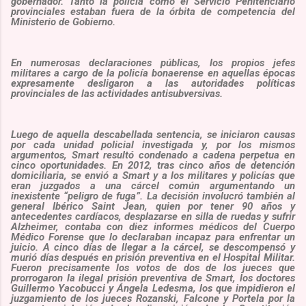
gobernador. Tanto la policía como el Servicio Penitenciario
provinciales estaban fuera de la órbita de competencia del
Ministerio de Gobierno.
En numerosas declaraciones públicas, los propios jefes
militares a cargo de la policía bonaerense en aquellas épocas
expresamente desligaron a las autoridades políticas
provinciales de las actividades antisubversivas.
Luego de aquella descabellada sentencia, se iniciaron causas
por cada unidad policial investigada y, por los mismos
argumentos, Smart resultó condenado a cadena perpetua en
cinco oportunidades. En 2012, tras cinco años de detención
domiciliaria, se envió a Smart y a los militares y policías que
eran juzgados a una cárcel común argumentando un
inexistente “peligro de fuga”. La decisión involucró también al
general Ibérico Saint Jean, quien por tener 90 años y
antecedentes cardíacos, desplazarse en silla de ruedas y sufrir
Alzheimer, contaba con diez informes médicos del Cuerpo
Médico Forense que lo declaraban incapaz para enfrentar un
juicio. A cinco días de llegar a la cárcel, se descompensó y
murió días después en prisión preventiva en el Hospital Militar.
Fueron precisamente los votos de dos de los jueces que
prorrogaron la ilegal prisión preventiva de Smart, los doctores
Guillermo Yacobucci y Ángela Ledesma, los que impidieron el
juzgamiento de los jueces Rozanski, Falcone y Portela por la