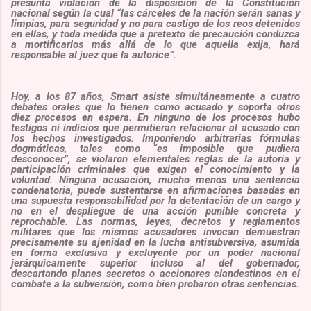
presunta violación de la disposición de la Constitución
nacional según la cual “las cárceles de la nación serán sanas y
limpias, para seguridad y no para castigo de los reos detenidos
en ellas, y toda medida que a pretexto de precaución conduzca
a mortificarlos más allá de lo que aquella exija, hará
responsable al juez que la autorice”.
Hoy, a los 87 años, Smart asiste simultáneamente a cuatro
debates orales que lo tienen como acusado y soporta otros
diez procesos en espera. En ninguno de los procesos hubo
testigos ni indicios que permitieran relacionar al acusado con
los hechos investigados. Imponiendo arbitrarias fórmulas
dogmáticas, tales como “es imposible que pudiera
desconocer”, se violaron elementales reglas de la autoría y
participación criminales que exigen el conocimiento y la
voluntad. Ninguna acusación, mucho menos una sentencia
condenatoria, puede sustentarse en afirmaciones basadas en
una supuesta responsabilidad por la detentación de un cargo y
no en el despliegue de una acción punible concreta y
reprochable. Las normas, leyes, decretos y reglamentos
militares que los mismos acusadores invocan demuestran
precisamente su ajenidad en la lucha antisubversiva, asumida
en forma exclusiva y excluyente por un poder nacional
jerárquicamente superior incluso al del gobernador,
descartando planes secretos o accionares clandestinos en el
combate a la subversión, como bien probaron otras sentencias.