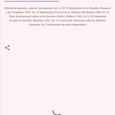
Libertad de expresión, opinión, pensamiento: Art: 4, 10, 11 Declaración de los Derechos Humanos
y del Ciudadano 1789. Art: 19 Declaración Universal de los Derechos del Hombre 1948, Art 19
Pacto Internacional relativa a los Derechos Civiles y Políticos 1966, Art 9, 10 Convención
Europea de Derechos Humanos 1950, Art. 13 Convención Americana sobre los Derechos
Humanos, las Constituciones de países democráticos
C
o
m
m
e
n
t
a