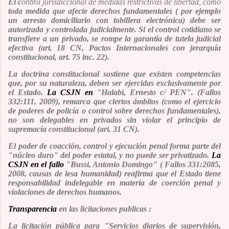
El c
ontrol jurisdiccional de medidas restrictivas de libertad, como
toda medida que afecte derechos fundamentales ( por ejemplo
un arresto domiciliario con tobillera electrónica) debe ser
autorizada y controlada judicialmente. Si el control cotidiano se
transfiere a un privado, se rompe la garantía de tutela judicial
efectiva (art. 18 CN, Pactos Internacionales con jerarquía
constitucional, art. 75 inc. 22).
La doctrina constitucional sostiene que existen competencias
que, por su naturaleza, deben ser ejercidas exclusivamente por
el Estado.
La CSJN en
"Halabi, Ernesto c/ PEN". (
Fallos
332:111, 2009), remarca que ciertos ámbitos (como el ejercicio
de poderes de policía o control sobre derechos fundamentales),
no son delegables en privados sin violar el principio de
supremacía constitucional (art. 31 CN).
El poder de coacción, control y ejecución penal forma parte del
"núcleo duro" del poder estatal, y no puede ser privatizado.
La
CSJN en el fallo
"Bussi, Antonio Domingo" ( Fallos 331:2085,
2008, causas de lesa humanidad) reafirma que el Estado tiene
responsabilidad indelegable en materia de coerción penal y
violaciones de derechos humanos.
Transparencia
en las licitaciones publica
s
:
La licitación pública para "Servicios diarios de supervisión,