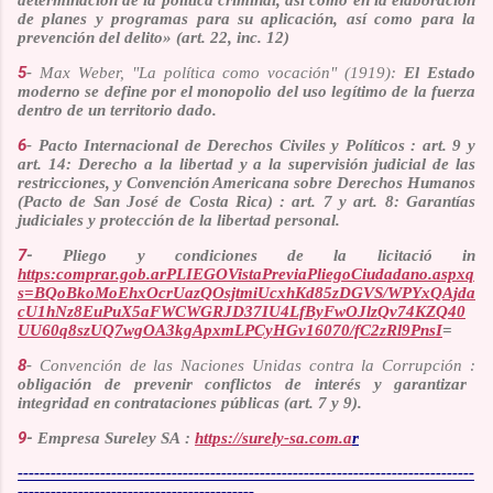
de planes y programas para su aplicación, así como para la
prevención del delito» (art. 22, inc. 12)
5
-
Max Weber, "La política como vocación" (1919):
El Estado
moderno se define por el monopolio del uso legítimo de la fuerza
dentro de un territorio dado.
6
- Pacto Internacional de Derechos Civiles y Políticos : art. 9 y
art. 14: Derecho a la libertad y a la supervisión judicial de las
restricciones, y Convención Americana sobre Derechos Humanos
(Pacto de San José de Costa Rica) : art. 7 y art. 8: Garantías
judiciales y protección de la libertad personal.
7
-
P
liego y condiciones de la licitació in
https:comprar.gob.arPLIEGOVistaPreviaPliegoCiudadano.aspxq
s=BQoBkoMoEhxOcrUazQOsjtmiUcxhKd85zDGVS/WPYxQAjda
cU1hNz8EuPuX5aFWCWGRJD37IU4LfByFwOJlzQv74KZQ40
UU60q8szUQ7wgOA3kgApxmLPCyHGv16070/fC2zRl9PnsI
=
8
-
Convención de las Naciones Unidas contra la Corrupción :
obligación de prevenir conflictos de interés y garantizar
integridad en contrataciones públicas (art. 7 y 9).
9
-
Empresa Sureley SA :
https://surely-sa.com.a
r
-----------------------------------------------------------------------------------
-------------------------------------------