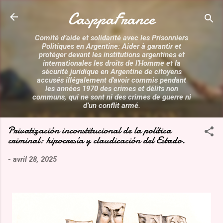
Accéder au contenu principal
CasppaFrance
Comité d’aide et solidarité avec les Prisonniers
Politiques en Argentine: Aider à garantir et
protéger devant les institutions argentines et
internationales les droits de l'Homme et la
sécurité juridique en Argentine de citoyens
accusés illégalement d'avoir commis pendant
les années 1970 des crimes et délits non
communs, qui ne sont ni des crimes de guerre ni
d’un conflit armé.
Privatización inconstitucional de la política
criminal: hipocresía y claudicación del Estado.
-
avril 28, 2025