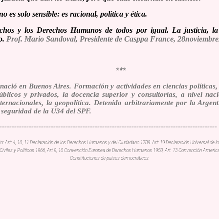
 es solo sensible: es racional, política y ética.
echos y los Derechos Humanos de todos por igual. La justicia, la 
o.
Prof. Mario Sandoval, Presidente de Casppa France, 28noviembre
***
nació en Buenos Aires. Formación y actividades en ciencias políticas,
úblicos y privados, la docencia superior y consultorías, a nivel naci
ternacionales, la geopolítica. Detenido arbitrariamente por la Argen
a seguridad de la U34 del SPF.
-----------------------------------------------------------------------------------------
to: Art: 4, 10, 11 Declaración de los Derechos Humanos y del Ciudadano 1789. Art: 19 Declaración Universal de 
os Civiles y Políticos 1966, Art 9, 10 Convención Europea de Derechos Humanos 1950, Art. 13 Convención Ameri
Constituciones de países democráticos.