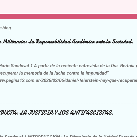
e blog
a y Militancia: La Responsabilidad Académica ante la Sociedad.
 Sandoval 1 A partir de la reciente entrevista de la Dra. Bertoia 
recuperar la memoria de la lucha contra la impunidad”
www.pagina12.com.ar/2026/02/06/daniel-feierstein-hay-que-recupera
-impunidad/ , opera una interpelación crítica sobre la praxis del ent
ierstein. Esta idea no nace de una voluntad correctora, sino de la n
nes que nos interpelan como sujetos racionales y miembros de una so
 surge de un académico reconocido, el contenido analizado no const
DUCTA: LA JUSTICIA Y LOS ANTIFASCISTAS.
 de sociología; se trata de una composición de retórica estratégica que
ara validar construcciones que la ontología y la epistemología deb
entes. Esta critica se aleja de cualquier rivalidad ideológica o militan