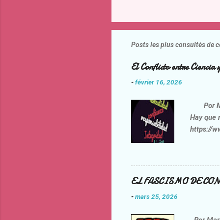
Posts les plus consultés de c
El Conflicto entre Cienci
-
février 16, 2026
Por Mario
Hay que 
https://
contra-la
Daniel Fe
afirmacio
discurso
EL FASCISMO DE CON
ejercicio
-
mars 25, 2026
ciencia p
inconsist