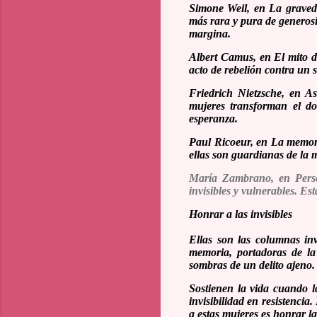
Simone Weil, en
La graved
más rara y pura de generosi
margina.
Albert Camus, en
El mito d
acto de rebelión contra un s
Friedrich Nietzsche, en
As
mujeres transforman el do
esperanza.
Paul Ricoeur, en
La memoria
ellas son guardianas de la m
María Zambrano, en
Pers
invisibles y vulnerables. Es
Honrar a las invisibles
Ellas son las columnas inv
memoria, portadoras de la
sombras de un delito ajeno.
Sostienen la vida cuando la
invisibilidad en resistenci
a estas mujeres es honrar la