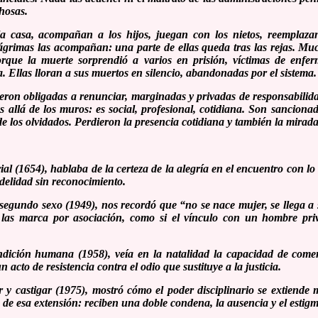
hosas.
la casa, acompañan a los hijos, juegan con los nietos, reemplazan
s lágrimas las acompañan: una parte de ellas queda tras las rejas. M
orque la muerte sorprendió a varios en prisión, víctimas de enfe
. Ellas lloran a sus muertos en silencio, abandonadas por el sistema.
eron obligadas a renunciar, marginadas y privadas de responsabilida
allá de los muros: es social, profesional, cotidiana. Son sanciona
de los olvidados. Perdieron la presencia cotidiana y también la mirada
ial
(1654), hablaba de la certeza de la alegría en el encuentro con lo 
fidelidad sin reconocimiento.
 segundo sexo
(1949), nos recordó que “no se nace mujer, se llega a 
as marca por asociación, como si el vínculo con un hombre priva
ndición humana
(1958), veía en la natalidad la capacidad de come
 acto de resistencia contra el odio que sustituye a la justicia.
r y castigar
(1975), mostró cómo el poder disciplinario se extiende m
 de esa extensión: reciben una doble condena, la ausencia y el estigm