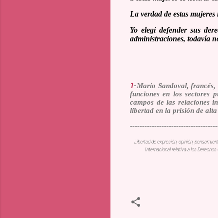
La verdad de estas mujeres no
Yo elegí defender sus der
administraciones, todavía n
1
-
Mario Sandoval, francés, 
funciones en los sectores p
campos de las relaciones in
libertad en la prisión de alt
------------------------------------
Libertad de expresión, opinión, pensamien
Internacional relativa a los Derech