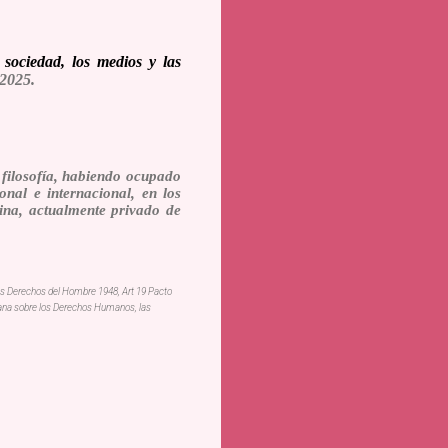
sociedad, los medios y las
2025.
 filosofía, habiendo ocupado
onal e internacional, en los
tina, actualmente privado de
los Derechos del Hombre 1948, Art 19 Pacto
cana sobre los Derechos Humanos, las