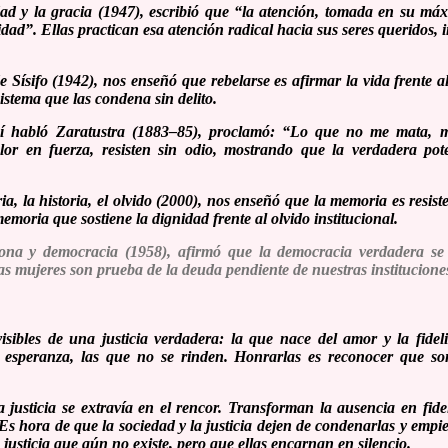
ad y la gracia
(1947), escribió que “la atención, tomada en su máx
dad”. Ellas practican esa atención radical hacia sus seres queridos,
e Sísifo
(1942), nos enseñó que rebelarse es afirmar la vida frente a
istema que las condena sin delito.
í habló Zaratustra
(1883–85), proclamó: “Lo que no me mata, m
lor en fuerza, resisten sin odio, mostrando que la verdadera pot
, la historia, el olvido
(2000), nos enseñó que la memoria es resiste
emoria que sostiene la dignidad frente al olvido institucional.
ona y democracia
(1958), afirmó que la democracia verdadera se
tas mujeres son prueba de la deuda pendiente de nuestras institucione
isibles de una justicia verdadera: la que nace del amor y la fide
 esperanza, las que no se rinden. Honrarlas es reconocer que so
 justicia se extravía en el rencor. Transforman la ausencia en fidel
a. Es hora de que la sociedad y la justicia dejen de condenarlas y emp
 justicia que aún no existe, pero que ellas encarnan en silencio.