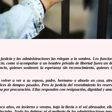
 justicia y las administraciones las relegan a la sombra. Los funci
cio, como si acompañar a un hombre privado de libertad fuera un del
ncio, quienes sostienen la esperanza sin reconocimiento, quienes
volver a ver a su esposo, padre, hermano o abuelo en casa, alre
es de tiempos pasados. Pero la justicia del resentimiento les reser
na por procuración. Ellas responden con resignación, dignidad y amo
co años, en invierno o verano, bajo la lluvia o el sol abrasador, ell
vinciales. Nada las detiene: ni el maltrato de las administraciones pen