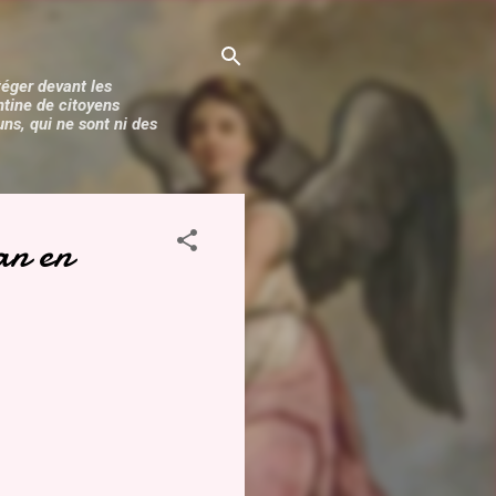
téger devant les
ntine de citoyens
s, qui ne sont ni des
an en