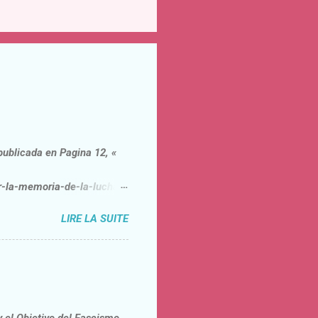
publicada en Pagina 12, «
r-la-memoria-de-la-lucha-
revistado, el sociólogo
LIRE LA SUITE
ecesidad de confrontar
ciedad civil. Si bien el
ituye, forzosamente, un
 utiliza el prestigio de la
en señalar como
te. No s...