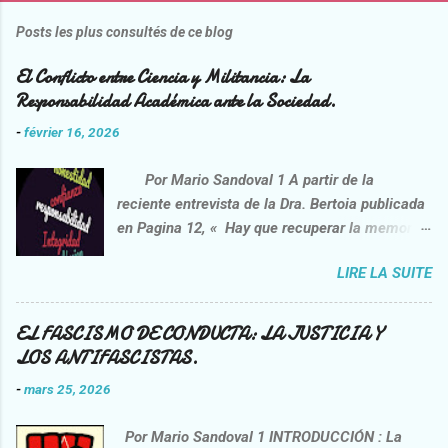
Posts les plus consultés de ce blog
El Conflicto entre Ciencia y Militancia: La
Responsabilidad Académica ante la Sociedad.
-
février 16, 2026
Por Mario Sandoval 1 A partir de la
reciente entrevista de la Dra. Bertoia publicada
en Pagina 12, « Hay que recuperar la memoria
de la lucha contra la impunidad”
LIRE LA SUITE
https://www.pagina12.com.ar/2026/02/06/danie
l-feierstein-hay-que-recuperar-la-memoria-de-
la-lucha-contra-la-impunidad/ , opera una
EL FASCISMO DE CONDUCTA: LA JUSTICIA Y
interpelación crítica sobre la praxis del
LOS ANTIFASCISTAS.
entrevistado, el sociólogo Daniel Feierstein.
-
mars 25, 2026
Esta idea no nace de una voluntad correctora,
sino de la necesidad de confrontar
Por Mario Sandoval 1 INTRODUCCIÓN : La
afirmaciones que nos interpelan como sujetos