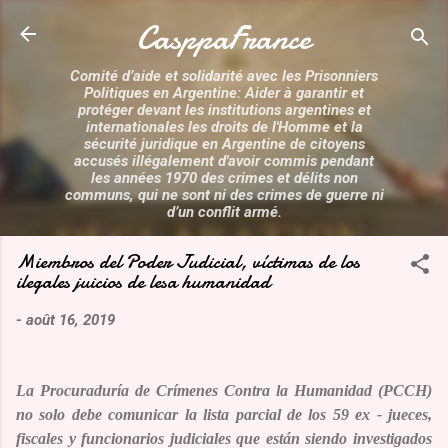
Accéder au contenu principal
CasppaFrance
Comité d’aide et solidarité avec les Prisonniers
Politiques en Argentine: Aider à garantir et
protéger devant les institutions argentines et
internationales les droits de l'Homme et la
sécurité juridique en Argentine de citoyens
accusés illégalement d'avoir commis pendant
les années 1970 des crimes et délits non
communs, qui ne sont ni des crimes de guerre ni
d’un conflit armé.
Miembros del Poder Judicial, víctimas de los
ilegales juicios de lesa humanidad
-
août 16, 2019
La Procuraduría de Crímenes Contra la Humanidad (PCCH)
no solo debe comunicar la lista parcial de los 59 ex - jueces,
fiscales y funcionarios judiciales que están siendo investigados