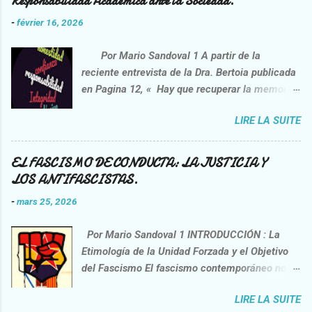
Responsabilidad Académica ante la Sociedad.
-
février 16, 2026
Por Mario Sandoval 1 A partir de la
reciente entrevista de la Dra. Bertoia publicada
en Pagina 12, « Hay que recuperar la memoria
de la lucha contra la impunidad”
LIRE LA SUITE
https://www.pagina12.com.ar/2026/02/06/danie
l-feierstein-hay-que-recuperar-la-memoria-de-
la-lucha-contra-la-impunidad/ , opera una
EL FASCISMO DE CONDUCTA: LA JUSTICIA Y
interpelación crítica sobre la praxis del
LOS ANTIFASCISTAS.
entrevistado, el sociólogo Daniel Feierstein.
-
mars 25, 2026
Esta idea no nace de una voluntad correctora,
sino de la necesidad de confrontar
Por Mario Sandoval 1 INTRODUCCIÓN : La
afirmaciones que nos interpelan como sujetos
Etimología de la Unidad Forzada y el Objetivo
racionales y miembros de una sociedad civil. Si
del Fascismo El fascismo contemporáneo no es
bien el discurso surge de un académico
un programa, sino una herramienta de cohesión
reconocido, el contenido analizado no
LIRE LA SUITE
y castigo. El término Fascismo 2 proviene del
constituye, forzosamente, un ejercicio de