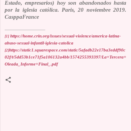
Estado, empresarios
) hoy son abandonados hasta
por la iglesia católica.
Paris, 20 noviembre 2019.
CasppaFrance
https://home.crin.org/issues/sexual-violence/america-latina-
[1]
abuso-sexual-infantil-iglesia-catolica
https://static1.squarespace.com/static/5afadb22e17ba3eddf90c
[2]
02f/t/5dd53b1ce71f5a106132a4bb/1574255393397/La+Tercera+
Oleada_Informe+Final_.pdf
C
o
m
m
e