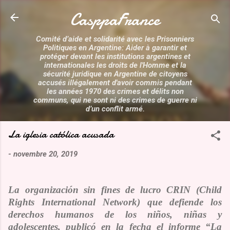
Accéder au contenu principal
CasppaFrance
Comité d’aide et solidarité avec les Prisonniers
Politiques en Argentine: Aider à garantir et
protéger devant les institutions argentines et
internationales les droits de l'Homme et la
sécurité juridique en Argentine de citoyens
accusés illégalement d'avoir commis pendant
les années 1970 des crimes et délits non
communs, qui ne sont ni des crimes de guerre ni
d’un conflit armé.
La iglesia católica acusada
-
novembre 20, 2019
La organización sin fines de lucro CRIN (
Child
Rights International Network
)
que defiende los
derechos humanos de los niños, niñas y
adolescentes,
publicó en la fecha el informe “
La