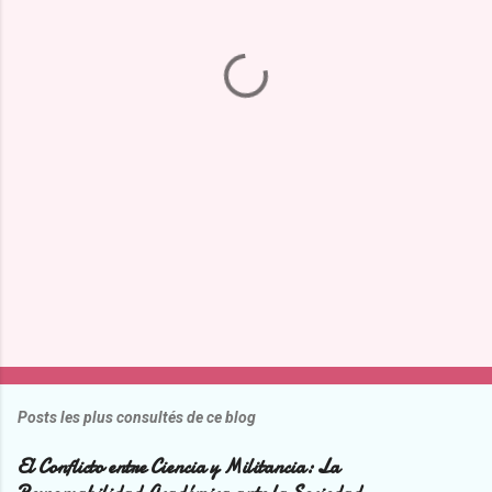
n
t
a
i
r
e
s
Posts les plus consultés de ce blog
El Conflicto entre Ciencia y Militancia: La