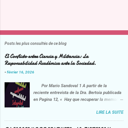
Posts les plus consultés de ce blog
El Conflicto entre Ciencia y Militancia: La
Responsabilidad Académica ante la Sociedad.
-
février 16, 2026
Por Mario Sandoval 1 A partir de la
reciente entrevista de la Dra. Bertoia publicada
en Pagina 12, « Hay que recuperar la memoria
de la lucha contra la impunidad”
LIRE LA SUITE
https://www.pagina12.com.ar/2026/02/06/danie
l-feierstein-hay-que-recuperar-la-memoria-de-
la-lucha-contra-la-impunidad/ , opera una