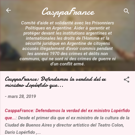
Accéder au contenu principal
CasppaFrance
Comité d’aide et solidarité avec les Prisonniers
Politiques en Argentine: Aider à garantir et
protéger devant les institutions argentines et
internationales les droits de l'Homme et la
sécurité juridique en Argentine de citoyens
accusés illégalement d'avoir commis pendant
les années 1970 des crimes et délits non
communs, qui ne sont ni des crimes de guerre ni
d’un conflit armé.
CasppaFrance: Defendamos la verdad del ex
ministro Lopérfido que...
-
mars 28, 2019
CasppaFrance: Defendamos la verdad del ex ministro Lopérfido
que...
: Desde el primer día que el ex ministro de la cultura de la
Ciudad de Buenos Aires y director artístico del Teatro Colon,
Darío Lopérfido ,...