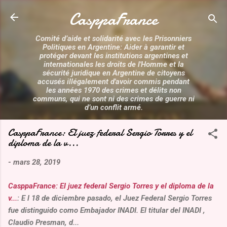
Accéder au contenu principal
CasppaFrance
Comité d’aide et solidarité avec les Prisonniers
Politiques en Argentine: Aider à garantir et
protéger devant les institutions argentines et
internationales les droits de l'Homme et la
sécurité juridique en Argentine de citoyens
accusés illégalement d'avoir commis pendant
les années 1970 des crimes et délits non
communs, qui ne sont ni des crimes de guerre ni
d’un conflit armé.
CasppaFrance: El juez federal Sergio Torres y el
diploma de la v...
-
mars 28, 2019
CasppaFrance: El juez federal Sergio Torres y el diploma de la
v...
: E l 18 de diciembre pasado, el Juez Federal Sergio Torres
fue distinguido como Embajador INADI. El titular del INADI ,
Claudio Presman, d...