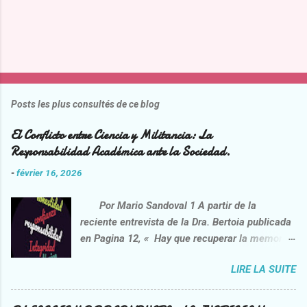
Posts les plus consultés de ce blog
El Conflicto entre Ciencia y Militancia: La
Responsabilidad Académica ante la Sociedad.
-
février 16, 2026
Por Mario Sandoval 1 A partir de la
reciente entrevista de la Dra. Bertoia publicada
en Pagina 12, « Hay que recuperar la memoria
de la lucha contra la impunidad”
LIRE LA SUITE
https://www.pagina12.com.ar/2026/02/06/danie
l-feierstein-hay-que-recuperar-la-memoria-de-
la-lucha-contra-la-impunidad/ , opera una