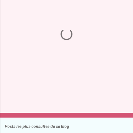
m
e
n
t
a
i
r
e
s
Posts les plus consultés de ce blog