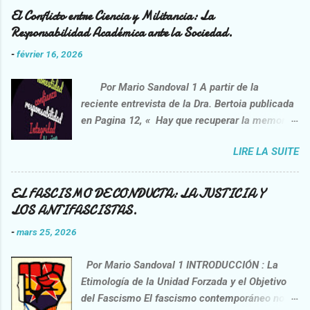
El Conflicto entre Ciencia y Militancia: La
Responsabilidad Académica ante la Sociedad.
-
février 16, 2026
Por Mario Sandoval 1 A partir de la
reciente entrevista de la Dra. Bertoia publicada
en Pagina 12, « Hay que recuperar la memoria
de la lucha contra la impunidad”
LIRE LA SUITE
https://www.pagina12.com.ar/2026/02/06/danie
l-feierstein-hay-que-recuperar-la-memoria-de-
la-lucha-contra-la-impunidad/ , opera una
EL FASCISMO DE CONDUCTA: LA JUSTICIA Y
interpelación crítica sobre la praxis del
LOS ANTIFASCISTAS.
entrevistado, el sociólogo Daniel Feierstein.
-
mars 25, 2026
Esta idea no nace de una voluntad correctora,
sino de la necesidad de confrontar
Por Mario Sandoval 1 INTRODUCCIÓN : La
afirmaciones que nos interpelan como sujetos
Etimología de la Unidad Forzada y el Objetivo
racionales y miembros de una sociedad civil. Si
del Fascismo El fascismo contemporáneo no es
bien el discurso surge de un académico