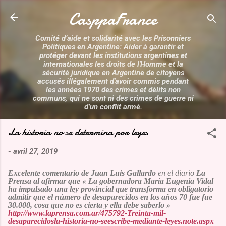
Accéder au contenu principal
CasppaFrance
Comité d’aide et solidarité avec les Prisonniers
Politiques en Argentine: Aider à garantir et
protéger devant les institutions argentines et
internationales les droits de l'Homme et la
sécurité juridique en Argentine de citoyens
accusés illégalement d'avoir commis pendant
les années 1970 des crimes et délits non
communs, qui ne sont ni des crimes de guerre ni
d’un conflit armé.
La historia no se determina por leyes
-
avril 27, 2019
Excelente comentario de
Juan Luis Gallardo
en el diario
La
Prensa
al afirmar que «
La gobernadora María Eugenia Vidal
ha impulsado una ley provincial que transforma en obligatorio
admitir que el número de desaparecidos en los años 70 fue fue
30.000, cosa que no es cierta y ella debe saberlo
»
http://www.laprensa.com.ar/475792-Treinta-mil-
desaparecidosla-historia-no-seescribe-mediante-leyes.note.aspx