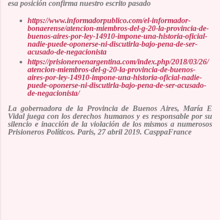
esa posición confirma nuestro escrito pasado
https://www.informadorpublico.com/el-informador-
bonaerense/atencion-miembros-del-g-20-la-provincia-de-
buenos-aires-por-ley-14910-impone-una-historia-oficial-
nadie-puede-oponerse-ni-discutirla-bajo-pena-de-ser-
acusado-de-negacionista
https://prisioneroenargentina.com/index.php/2018/03/26/
atencion-miembros-del-g-20-la-provincia-de-buenos-
aires-por-ley-14910-impone-una-historia-oficial-nadie-
puede-oponerse-ni-discutirla-bajo-pena-de-ser-acusado-
de-negacionista/
La gobernadora de la Provincia de Buenos Aires, Mar
í
a E
Vidal juega con los derechos humanos y es responsable por su
silencio e inacci
ó
n de la violaci
ó
n de los mismos a numerosos
Prisioneros Pol
ít
icos. Paris, 27 abril 2019. CasppaFrance
C
o
m