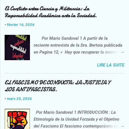
El Conflicto entre Ciencia y Militancia: La
Responsabilidad Académica ante la Sociedad.
-
février 16, 2026
Por Mario Sandoval 1 A partir de la
reciente entrevista de la Dra. Bertoia publicada
en Pagina 12, « Hay que recuperar la memoria
de la lucha contra la impunidad”
LIRE LA SUITE
https://www.pagina12.com.ar/2026/02/06/danie
l-feierstein-hay-que-recuperar-la-memoria-de-
la-lucha-contra-la-impunidad/ , opera una
EL FASCISMO DE CONDUCTA: LA JUSTICIA Y
interpelación crítica sobre la praxis del
LOS ANTIFASCISTAS.
entrevistado, el sociólogo Daniel Feierstein.
-
mars 25, 2026
Esta idea no nace de una voluntad correctora,
sino de la necesidad de confrontar
Por Mario Sandoval 1 INTRODUCCIÓN : La
afirmaciones que nos interpelan como sujetos
Etimología de la Unidad Forzada y el Objetivo
racionales y miembros de una sociedad civil. Si
del Fascismo El fascismo contemporáneo no es
bien el discurso surge de un académico