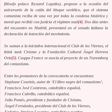
filósofo polaco
Ryszard Legutko
),
propone a la ocasión del
aniversario de la caída del bloque soviético, que el sistema
comunista reciba de una vez por todas la condena histórica y
moral que recibió con justicia el régimen nazi
[4]
.
Dos días antes
del encuentro en Madrid,
presentará en el senado italiano la
declaración de intención del movimiento.
Se suman a la iniciativa internacional el
Club de los Viernes
, el
think tank
Civismo
y la
Fundación Cultural Ángel Herrera
Oria
[5]
.
Casppa France
se asocia al proyecto de un Nuremberg
del comunismo.
Entre los promotores de la convocatoria se encuentran:
Stephane Courtois
, autor de ‘El libro negro del comunismo’,
Francisco José Contreras
, catedrático español,
Francisco Cabrillo
, catedrático español,
Julio Pomés
, presidente y fundador de Civismo,
Ángel Fernández,
presidente del Club de los Viernes,
Federico Jiménez Losantos
, periodista y escritor,