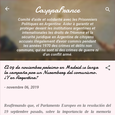
Accéder au contenu principal
CasppaFrance
Comité d’aide et solidarité avec les Prisonniers
Politiques en Argentine: Aider à garantir et
protéger devant les institutions argentines et
internationales les droits de l'Homme et la
sécurité juridique en Argentine de citoyens
accusés illégalement d'avoir commis pendant
les années 1970 des crimes et délits non
communs, qui ne sont ni des crimes de guerre ni
d’un conflit armé.
El 09 de noviembre próximo en Madrid se lanza
la campaña por un Nuremberg del comunismo.
¿Y en Argentina?
-
novembre 06, 2019
Reafirmando que
, el Parlamento Europeo en la resolución del
19 septiembre pasado, sobre la importancia de la memoria