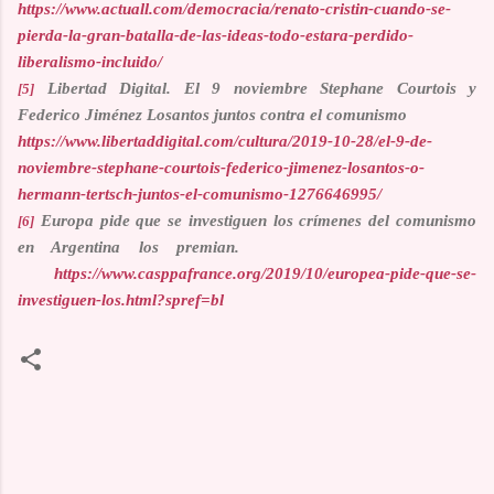
https://www.actuall.com/democracia/renato-cristin-cuando-se-
pierda-la-gran-batalla-de-las-ideas-todo-estara-perdido-
liberalismo-incluido/
Libertad Digital. El 9 noviembre Stephane Courtois y
[5]
Federico Jiménez Losantos juntos contra el comunismo
https://www.libertaddigital.com/cultura/2019-10-28/el-9-de-
noviembre-stephane-courtois-federico-jimenez-losantos-o-
hermann-tertsch-juntos-el-comunismo-1276646995/
Europa pide que se investiguen los crímenes del comunismo
[6]
en Argentina los premian.
https://www.casppafrance.org/2019/10/europea-pide-que-se-
investiguen-los.html?spref=bl
C
o
m