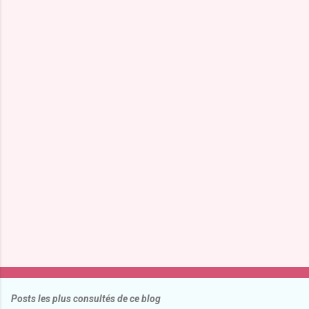
m
e
n
t
a
i
r
e
s
Posts les plus consultés de ce blog