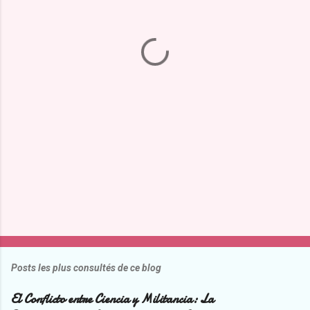
n
t
a
i
r
e
s
Posts les plus consultés de ce blog
El Conflicto entre Ciencia y Militancia: La