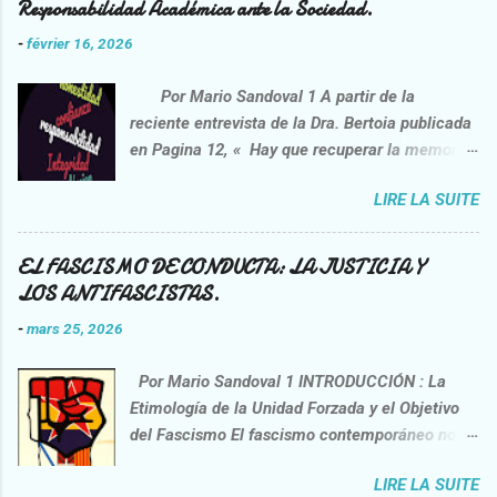
Responsabilidad Académica ante la Sociedad.
-
février 16, 2026
Por Mario Sandoval 1 A partir de la
reciente entrevista de la Dra. Bertoia publicada
en Pagina 12, « Hay que recuperar la memoria
de la lucha contra la impunidad”
LIRE LA SUITE
https://www.pagina12.com.ar/2026/02/06/danie
l-feierstein-hay-que-recuperar-la-memoria-de-
la-lucha-contra-la-impunidad/ , opera una
EL FASCISMO DE CONDUCTA: LA JUSTICIA Y
interpelación crítica sobre la praxis del
LOS ANTIFASCISTAS.
entrevistado, el sociólogo Daniel Feierstein.
-
mars 25, 2026
Esta idea no nace de una voluntad correctora,
sino de la necesidad de confrontar
Por Mario Sandoval 1 INTRODUCCIÓN : La
afirmaciones que nos interpelan como sujetos
Etimología de la Unidad Forzada y el Objetivo
racionales y miembros de una sociedad civil. Si
del Fascismo El fascismo contemporáneo no es
bien el discurso surge de un académico
un programa, sino una herramienta de cohesión
reconocido, el contenido analizado no
LIRE LA SUITE
y castigo. El término Fascismo 2 proviene del
constituye, forzosamente, un ejercicio de