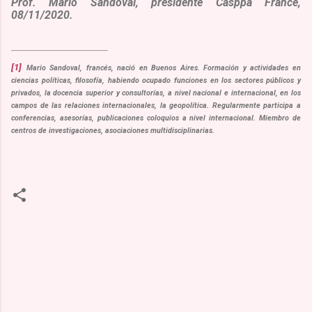
Prof. Mario Sandoval, presidente Casppa France,
08/11/2020.
[1]
Mario Sandoval, francés, nació en Buenos Aires. Formación y actividades en
ciencias políticas, filosofía, habiendo ocupado funciones en los sectores públicos y
privados, la docencia superior y consultorías, a nivel nacional e internacional, en los
campos de las relaciones internacionales, la geopolítica. Regularmente participa a
conferencias, asesorías, publicaciones coloquios a nivel internacional. Miembro de
centros de investigaciones, asociaciones multidisciplinarias.
C
o
m
m
e