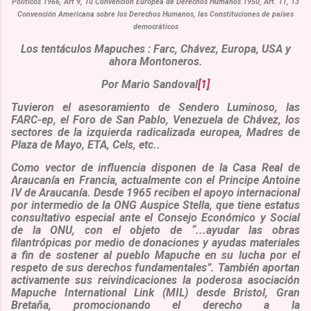
Políticos 1966, Art 9, 10 Convención Europea de Derechos Humanos 1950, Art. 11, 13
Convención Americana sobre los Derechos Humanos, las Constituciones de países
democráticos
Los tentáculos Mapuches : Farc, Chávez, Europa, USA y
ahora Montoneros.
Por Mario Sandoval
[1]
Tuvieron el asesoramiento de Sendero Luminoso, las
FARC-ep, el Foro de San Pablo, Venezuela de Chávez, los
sectores de la izquierda radicalizada europea, Madres de
Plaza de Mayo, ETA, Cels, etc..
Como vector de influencia disponen de
la Casa Real de
Araucanía
en Francia, actualmente con el
Principe Antoine
IV de Araucanía
. Desde 1965 reciben el apoyo internacional
por intermedio de la
ONG Auspice Stella
, que tiene estatus
consultativo especial ante el Consejo Económico y Social
de la ONU, con el objeto de “...
ayudar las obras
filantrópicas por medio de donaciones y ayudas materiales
a fin de sostener al pueblo Mapuche en su lucha por el
respeto de sus derechos fundamentales
”. También aportan
activamente sus reivindicaciones la poderosa asociación
Mapuche International Link
(MIL)
desde Bristol, Gran
Bretaña,
promocionando el derecho a la