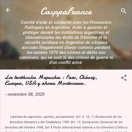
Accéder au contenu principal
CasppaFrance
Comité d’aide et solidarité avec les Prisonniers
Politiques en Argentine: Aider à garantir et
protéger devant les institutions argentines et
internationales les droits de l'Homme et la
sécurité juridique en Argentine de citoyens
accusés illégalement d'avoir commis pendant
les années 1970 des crimes et délits non
communs, qui ne sont ni des crimes de guerre ni
d’un conflit armé.
Los tentáculos Mapuches : Farc, Chávez,
Europa, USA y ahora Montoneros.
-
novembre 08, 2020
Libertad de expresión, opinión, pensamiento: Art: 4, 10, 11 Declaración de los
Derechos Humanos y del Ciudadano 1789. Art: 19. Declaración Universal de los
Derechos del Hombre 1948, Art 4 Pacto Internacional relativa a los Derechos Civiles y