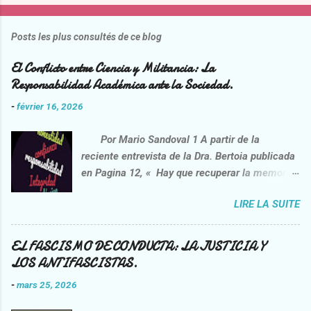
Posts les plus consultés de ce blog
El Conflicto entre Ciencia y Militancia: La
Responsabilidad Académica ante la Sociedad.
-
février 16, 2026
Por Mario Sandoval 1 A partir de la
reciente entrevista de la Dra. Bertoia publicada
en Pagina 12, « Hay que recuperar la memoria
de la lucha contra la impunidad”
LIRE LA SUITE
https://www.pagina12.com.ar/2026/02/06/danie
l-feierstein-hay-que-recuperar-la-memoria-de-
la-lucha-contra-la-impunidad/ , opera una
EL FASCISMO DE CONDUCTA: LA JUSTICIA Y
interpelación crítica sobre la praxis del
LOS ANTIFASCISTAS.
entrevistado, el sociólogo Daniel Feierstein.
-
mars 25, 2026
Esta idea no nace de una voluntad correctora,
sino de la necesidad de confrontar