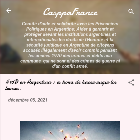
Accéder au contenu principal
CasppaFrance
Comité d’aide et solidarité avec les Prisonniers
Politiques en Argentine: Aider à garantir et
protéger devant les institutions argentines et
internationales les droits de l'Homme et la
sécurité juridique en Argentine de citoyens
accusés illégalement d'avoir commis pendant
les années 1970 des crimes et délits non
communs, qui ne sont ni des crimes de guerre ni
d’un conflit armé.
#10D en Argentina : es hora de hacer rugir los
leones.
-
décembre 05, 2021