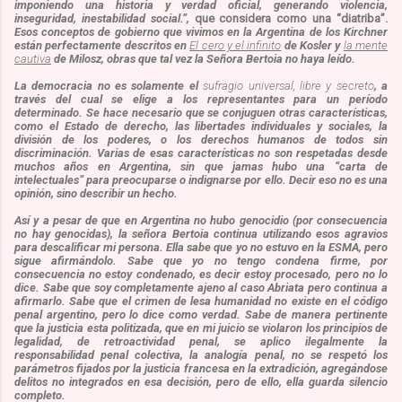
imponiendo una historia y verdad oficial, generando violencia,
inseguridad, inestabilidad social.”,
que considera como una “diatriba”.
Es
os
concepto
s
de gobierno
que vivimos en la Argentina de los Kirchner
están
perfectamente
descrito
s
en
E
l cero y el infinito
de
Kosler
y
la ment
e
ca
u
tiva
de
Milo
sz
,
obras que
tal vez
la Señora Bertoia no ha
ya
leído.
La democracia no es solamente
el
sufragio
universal, libre y secreto
, a
través del cual se elige a los representantes para un período
determinado. Se hace necesario que se conjuguen otras características,
como el Estado de derecho, las libertades individuales y sociales, la
división de los poderes, o los derechos humanos de todos sin
discriminación.
Varias de e
sas características no son respetadas desde
muchos a
ñ
os en Argentina, sin
que jamas hubo
una “carta de
intelectuales” para preocuparse o indignarse por ello.
Decir eso no es una
opinión, sino describir un hecho.
Así y
a
pesar de
que e
n Argentina no hubo genocidio
(
por consecuencia
no hay genocid
as
)
, la señora Bertoia continua utilizando esos agravios
para descalificar
mi
persona
. Ella sabe que yo no estuvo en la ESMA, pero
sigue afirmándolo. Sabe que yo no tengo condena firme, por
consecuencia no estoy condenado, es decir estoy procesado, pero no l
o
dice. Sabe que s
o
y completamente ajeno al caso Abriata pero continu
a
a
afirmarlo. Sabe que el crimen de lesa humanidad no existe en el código
penal argentino, pero lo dice como verdad. Sabe de manera pertinente
que la justicia esta politizada, que
en
mi juicio se viola
ron
los
principios de
legalidad, de retroactividad penal, se aplico ilegalmente la
responsabilidad penal colectiva, la analogía penal, no se respet
ó
los
parámetros fijado
s
por la justicia francesa en la extradición, agregándose
d
elitos no integrados en esa decisión, pero de ello, ella guarda silencio
completo.