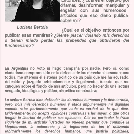
Entonces, ¿ c
ual es el objetivo
por
difamar,
desinformar, manipular
y
engañar con sus numeroso
s
artículos que
eso diario
publica
i
sobre mi
?
Luciana Bertoia
¿
Cual es el objetivo
entonces
por
publicar esas mentiras?
¿
Siente
placer violando mis derechos
o
tienen
miedo
perder las prebendas que
obtuvieron
d
el
Kirchnerismo
?
En Argentina no voto ni ha
go
campa
ñ
a por nadie.
Pero si,
como
ciudadano comprometido en la defensa de los derechos humanos para
todos,
me interesa el sistema político de un país que me ha
acusado,
detenido
y juzgado
arbitrariamente
y ilegalmente
.
A
cepto que me
critiquen
sobre
el fondo de mis artículos, pero
no haciendo
una lectura
sesgada, ideológica y política, sin critica constructiva.
La señora Bertoia dice defender los derechos humanos y la democracia,
pero
viola mis derechos humanos
y
ataca impunemente mi dignidad
cuando sabe pertinentemente que nada es verdad
de
lo que dice.
Evidentemente,
no acepta opiniones contraria
s
a
las suyas, o que otros
tengan
la libertad de publicar sus opiniones.
Cita en particular la frase
siguiente de mi articulo “
Ustedes no pueden permitir que continúe la
kleptocracia, la oclocracia y la logocracia de los K utilizando
arbitrariamente los derechos humanos, una justicia politizada,