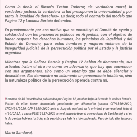
Como lo decía el filosofo
Tzetan Todorov,
«
l
a verdadera moral, la
verdadera justicia, la verdadera virtud presuponen la universalidad y, por
tanto, la igualdad de derechos
». Es decir, todo el contrario del modelo que
Pagina 12 y Luciana Bertoia defienden.
Es precisamente por eso motivo que se constituyó el Comité de ayuda y
solidaridad con los prisioneros políticos en Argentina, con el objetivo de
hacer respetar los derechos humanos, los principios de legalidad y del
Estado de Derecho, para estos hombres y mujeres víctimas de la
inseguridad judicial, de la persecución política por el Estado y la justicia
argentina.
Mientras que la Señora Bertoia y Pagina 12 hablan de democracia, sus
artículos tratan el otro no como un adversario, que hay que convencer
con sus argumentos, sino como un enemigo que se debe silenciar y
descalificar. Eso demuestra no solamente un pensamiento totalitario, sino
la naturaleza política de la persecución operada contra mi
.
i
Son
mas de 40 los artículos publicados por Pagina 12, muchos bajo la firma de la señora Bertoia.
Varios de ellos fueron denunciado penalmente por difamación (causas CFP1540/2020,
CFC3491/2020, CFP 3488/2020 ante el Juzgado nacional en lo criminal y correccional federal
n°10/CABA, y causa FSM13627/2021 ante el Juzgado federal correccional de San Martín), y si en
la Argentina hubiera justicia, este periódico ya habría sido condenado. Pero de todo ello, tampoco
habla.
Mario Sandoval,