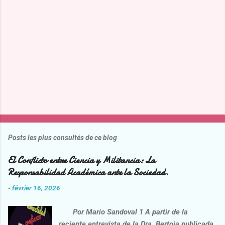
r
e
s
Posts les plus consultés de ce blog
El Conflicto entre Ciencia y Militancia: La
Responsabilidad Académica ante la Sociedad.
-
février 16, 2026
Por Mario Sandoval 1 A partir de la
reciente entrevista de la Dra. Bertoia publicada