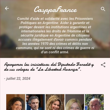
Accéder au contenu principal
CasppaFrance
Comité d’aide et solidarité avec les Prisonniers
Politiques en Argentine: Aider à garantir et
protéger devant les institutions argentines et
internationales les droits de l'Homme et la
sécurité juridique en Argentine de citoyens
accusés illégalement d'avoir commis pendant
les années 1970 des crimes et délits non
communs, qui ne sont ni des crimes de guerre ni
d’un conflit armé.
Apoyemos las iniciativas del Diputado Benedit y
de sus colegas de "La Libertad Avanza".
-
juillet 22, 2024