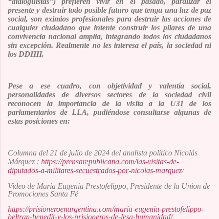
“dialoguistas”
)
prefieren vivir en el pasado, paralizar el
presente y destruir todo posible futuro que tenga una luz de paz
social, son eximios profesionales para destruir las acciones de
cualquier ciudadano que intente construir los pilares de una
convivencia nacional amplia, integrando todos los ciudadanos
sin excepción. Realmente no les interesa el país, la sociedad ni
los DDHH.
Pese a ese cuadro, con objetividad y valentía social,
personalidades de diversos sectores de la sociedad civil
reconocen la importancia de la visita a la U31 de los
parlamentarios de LLA, pudiéndose consultarse algunas de
estas posiciones en:
Columna del 21 de julio de 2024 del analista político Nicolás
Márquez :
https://prensarepublicana.com/las-visitas-de-
diputados-a-militares-secuestrados-por-nicolas-marquez
/
Video de Maria Eugenia Prestofelippo, Presidente de la Union de
Promociones Santa Fé
https://prisioneroenargentina.com/maria-eugenia-prestofelippo-
beltran-benedit-y-los-prisioneros-de-lesa-humanidad/