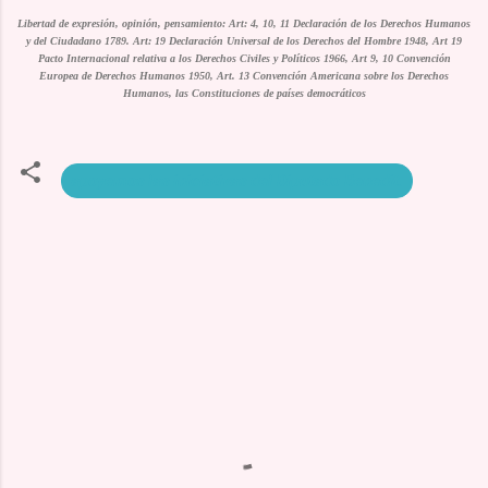
Libertad de expresión, opinión, pensamiento: Art: 4, 10, 11 Declaración de los Derechos Humanos
y del Ciudadano 1789. Art: 19 Declaración Universal de los Derechos del Hombre 1948, Art 19
Pacto Internacional relativa a los Derechos Civiles y Políticos 1966, Art 9, 10 Convención
Europea de Derechos Humanos 1950, Art. 13 Convención Americana sobre los Derechos
Humanos, las Constituciones de países democráticos
apoyemos las iniciativas del Diputado Benedit.
C
o
m
m
e
n
t
a
i